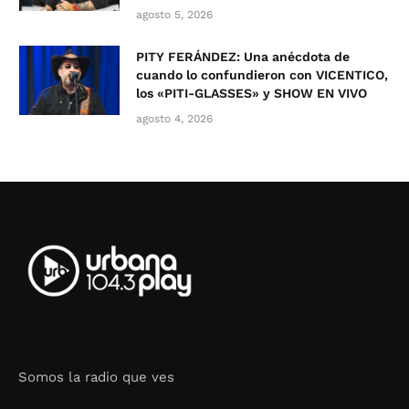
agosto 5, 2026
PITY FERÁNDEZ: Una anécdota de
cuando lo confundieron con VICENTICO,
los «PITI-GLASSES» y SHOW EN VIVO
agosto 4, 2026
Somos la radio que ves
Seo Google Maps
COFIPOT.COM