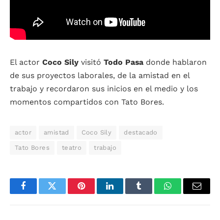
El actor
Coco Sily
visitó
Todo Pasa
donde hablaron
de sus proyectos laborales, de la amistad en el
trabajo y recordaron sus inicios en el medio y los
momentos compartidos con Tato Bores.
actor
amistad
Coco Sily
destacado
Tato Bores
teatro
trabajo
Facebook
Twitter
Pinterest
LinkedIn
Tumblr
WhatsApp
Email