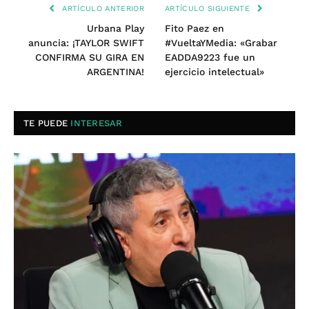
ARTÍCULO ANTERIOR
ARTÍCULO SIGUIENTE
Urbana Play
Fito Paez en
anuncia: ¡TAYLOR SWIFT
#VueltaYMedia: «Grabar
CONFIRMA SU GIRA EN
EADDA9223 fue un
ARGENTINA!
ejercicio intelectual»
TE PUEDE
INTERESAR