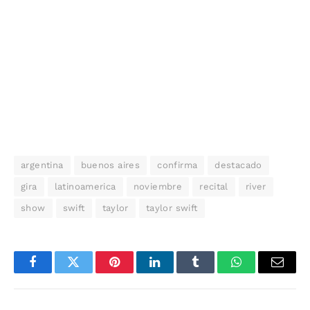
argentina
buenos aires
confirma
destacado
gira
latinoamerica
noviembre
recital
river
show
swift
taylor
taylor swift
Facebook
Twitter
Pinterest
LinkedIn
Tumblr
WhatsApp
Email