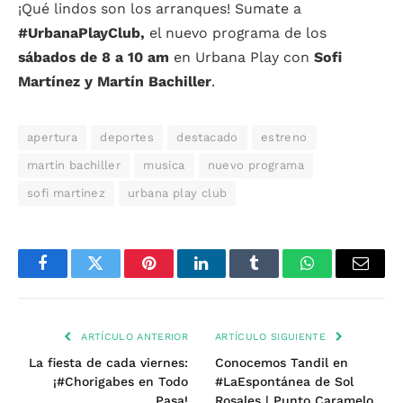
¡Qué lindos son los arranques! Sumate a
#UrbanaPlayClub,
el nuevo programa de los
sábados de 8 a 10 am
en Urbana Play con
Sofi
Martínez y Martín Bachiller
.
apertura
deportes
destacado
estreno
martin bachiller
musica
nuevo programa
sofi martinez
urbana play club
Facebook
Twitter
Pinterest
LinkedIn
Tumblr
WhatsApp
Email
ARTÍCULO ANTERIOR
ARTÍCULO SIGUIENTE
La fiesta de cada viernes:
Conocemos Tandil en
¡#Chorigabes en Todo
#LaEspontánea de Sol
Pasa!
Rosales | Punto Caramelo