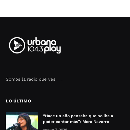
Somos la radio que ves
Seo Google Maps
COFIPOT.COM
LO ÚLTIMO
“Hace un año pensaba que no iba a
poder cantar más”: Mora Navarro
agosto 7, 2026