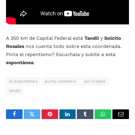
A 350 km de Capital Federal está
Tandil
y
Solcito
Rosales
nos cuenta todo sobre esta coordenada.
Pinta el repentismo? Escuchala y subite a esta
espontánea
.
la espontanea
punto caramelo
sol rosales
tandil
Facebook
Twitter
Pinterest
LinkedIn
Tumblr
WhatsApp
Email