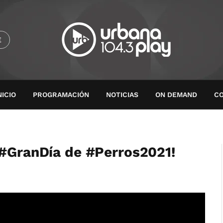
E
NICIO
PROGRAMACIÓN
NOTICIAS
ON DEMAND
C
 #GranDía de #Perros2021!