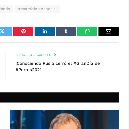
idario
transmision especial
k
Twitter
Pinterest
LinkedIn
Tumblr
WhatsApp
Email
ARTÍCULO SIGUIENTE
¡Conociendo Rusia cerró el #GranDía de
#Perros2021!