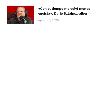
«Con el tiempo me volví menos
egoísta»: Darío Sztajnszrajber
agosto 5, 2026