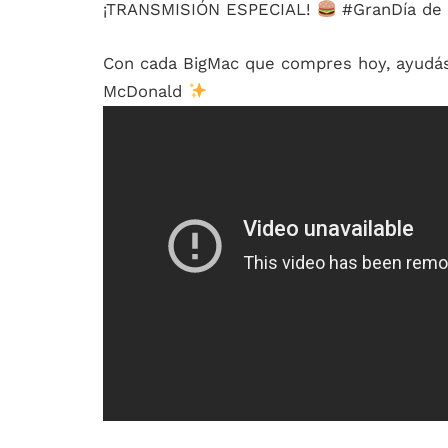
¡TRANSMISIÓN ESPECIAL!
#GranDía de 
Con cada BigMac que compres hoy, ayudás
McDonald