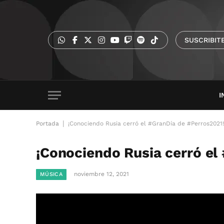
SUSCRIBIT
I
|
Portada
¡Conociendo Rusia cerró el #GranDía de #Perros2021!
¡Conociendo Rusia cerró el
noviembre 12, 2021
MÚSICA