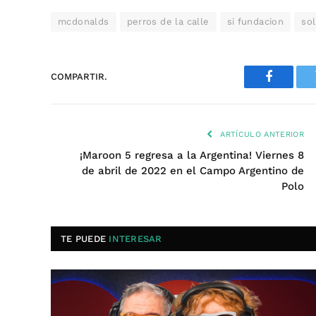
mcdonalds
perros de la calle
si fundacion
sol
COMPARTIR.
Faceboo
ARTÍCULO ANTERIOR
¡Maroon 5 regresa a la Argentina! Viernes 8
de abril de 2022 en el Campo Argentino de
Polo
TE PUEDE
INTERESAR