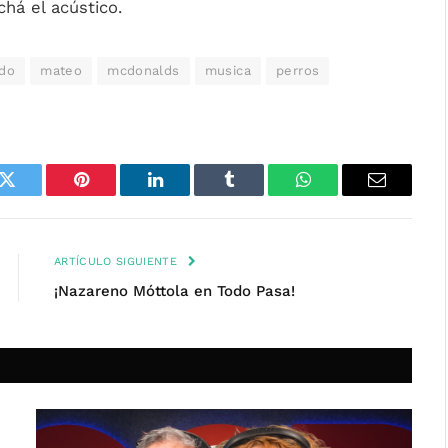
chá el acústico.
do
mateo
mcdonalds
musica
perros
k
Twitter
Pinterest
LinkedIn
Tumblr
WhatsApp
Email
ARTÍCULO SIGUIENTE
¡Nazareno Móttola en Todo Pasa!