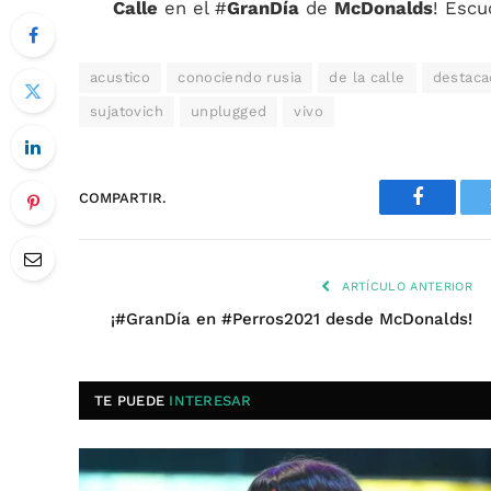
Calle
en el #
GranDía
de
McDonalds
! Escu
acustico
conociendo rusia
de la calle
destaca
sujatovich
unplugged
vivo
COMPARTIR.
Faceboo
ARTÍCULO ANTERIOR
¡#GranDía en #Perros2021 desde McDonalds!
TE PUEDE
INTERESAR