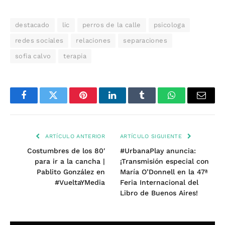
destacado
lic
perros de la calle
psicologa
redes sociales
relaciones
separaciones
sofia calvo
terapia
Facebook
Twitter
Pinterest
LinkedIn
Tumblr
WhatsApp
Email
ARTÍCULO ANTERIOR
ARTÍCULO SIGUIENTE
Costumbres de los 80′
#UrbanaPlay anuncia:
para ir a la cancha |
¡Transmisión especial con
Pablito González en
María O’Donnell en la 47ª
#VueltaYMedia
Feria Internacional del
Libro de Buenos Aires!