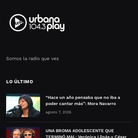
Somos la radio que ves
Seo Google Maps
COFIPOT.COM
LO ÚLTIMO
“Hace un año pensaba que no iba a
poder cantar más”: Mora Navarro
agosto 7, 2026
UNA BROMA ADOLESCENTE QUE
TERMINÓ MAL: Verónica Llinás y César