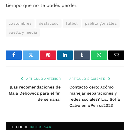
tiempo que no te podés perder.
costumbres
destacado
futbol
pablito gonzález
vuelta y media
Facebook
Twitter
Pinterest
LinkedIn
Tumblr
WhatsApp
Email
ARTÍCULO ANTERIOR
ARTÍCULO SIGUIENTE
¡Las recomendaciones de
Contacto cero: ¿cómo
Maia Debowicz para el fin
manejar separaciones y
de semana!
redes sociales? Lic. Sofía
Calvo en #Perros2023
TE PUEDE
INTERESAR