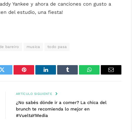
Daddy Yankee y ahora de canciones con gusto a
en del estudio, una fiesta!
de bareiro
musica
todo pasa
k
Twitter
Pinterest
LinkedIn
Tumblr
WhatsApp
Email
ARTÍCULO SIGUIENTE
¿No sabés dónde ir a comer? La chica del
brunch te recomienda lo mejor en
#VueltaYMedia