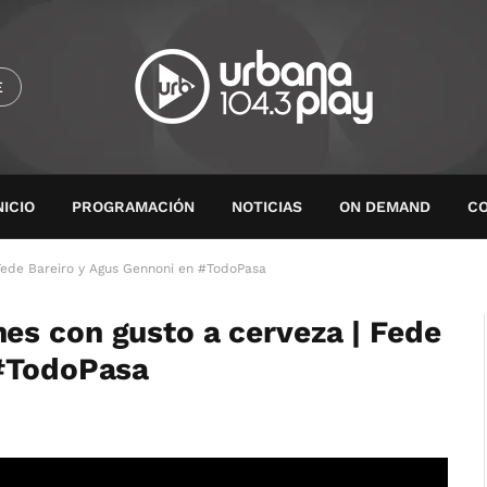
E
NICIO
PROGRAMACIÓN
NOTICIAS
ON DEMAND
C
Fede Bareiro y Agus Gennoni en #TodoPasa
es con gusto a cerveza | Fede
 #TodoPasa