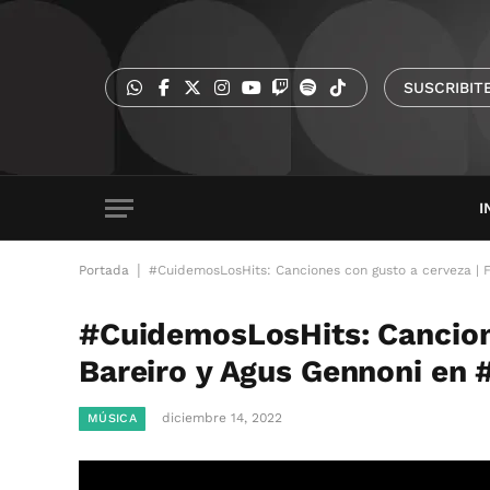
SUSCRIBIT
I
|
Portada
#CuidemosLosHits: Canciones con gusto a cerveza | 
#CuidemosLosHits: Cancion
Bareiro y Agus Gennoni en
diciembre 14, 2022
MÚSICA