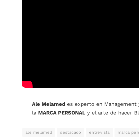
Ale Melamed
es experto en Management 
la
MARCA PERSONAL
y el arte de hacer
ale melamed
destacado
entrevista
marca per