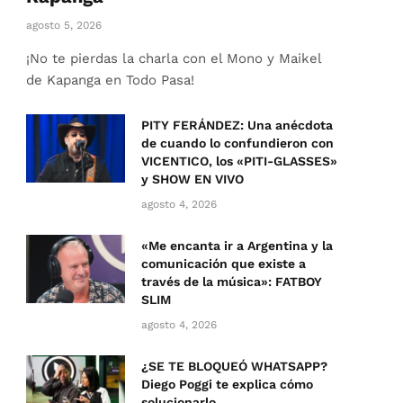
agosto 5, 2026
¡No te pierdas la charla con el Mono y Maikel
de Kapanga en Todo Pasa!
PITY FERÁNDEZ: Una anécdota
de cuando lo confundieron con
VICENTICO, los «PITI-GLASSES»
y SHOW EN VIVO
agosto 4, 2026
«Me encanta ir a Argentina y la
comunicación que existe a
través de la música»: FATBOY
SLIM
agosto 4, 2026
¿SE TE BLOQUEÓ WHATSAPP?
Diego Poggi te explica cómo
solucionarlo