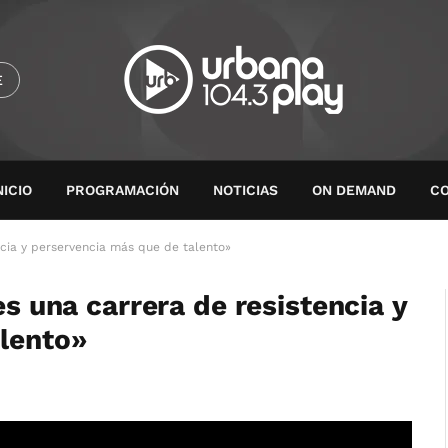
E
NICIO
PROGRAMACIÓN
NOTICIAS
ON DEMAND
C
encia y perservencia más que de talento»
es una carrera de resistencia y
lento»