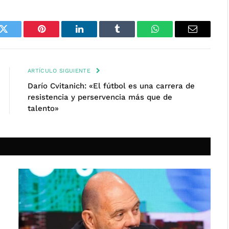
k
Twitter
Pinterest
LinkedIn
Tumblr
WhatsApp
Email
ARTÍCULO SIGUIENTE
Darío Cvitanich: «El fútbol es una carrera de
resistencia y perservencia más que de
talento»