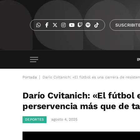
SUSCRIBIT
I
|
Portada
Darío Cvitanich: «El fútbol es una carrera de resist
Darío Cvitanich: «El fútbol 
perservencia más que de ta
agosto 4, 2025
DEPORTES