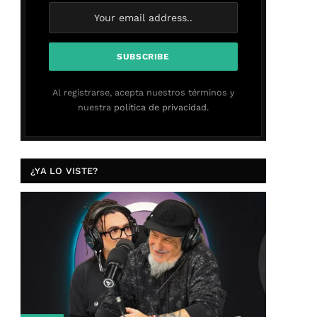
Al registrarse, acepta nuestros términos y
nuestra
política de privacidad.
¿YA LO VISTE?