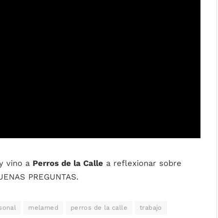
y vino a
Perros de la Calle
a reflexionar sobre
 BUENAS PREGUNTAS.
sonal
melamed
perros de la calle
trabajo