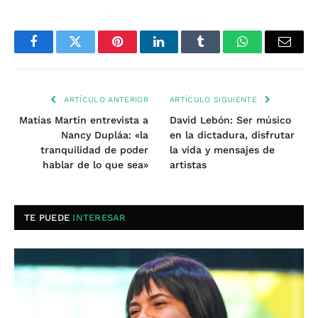
Facebook
Twitter
Pinterest
LinkedIn
Tumblr
WhatsApp
Email
ARTÍCULO ANTERIOR
ARTÍCULO SIGUIENTE
Matías Martin entrevista a
David Lebón: Ser músico
Nancy Dupláa: «la
en la dictadura, disfrutar
tranquilidad de poder
la vida y mensajes de
hablar de lo que sea»
artistas
TE PUEDE
INTERESAR