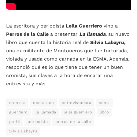
La escritora y periodista
Leila Guerriero
vino a
Perros de la Calle
a presentar
La llamada
,
su nuevo
libro que cuenta la historia real de
Silvia Labayru,
una ex militante de Montoneros que fue torturada,
violada y usada como carnada en la ESMA. Además,
respondió qué es lo que tiene que tener un buen
cronista, sus claves a la hora de encarar una
entrevista y más.
cronista
destacado
entrevistadora
esma
guerriero
la llamada
leila guerriero
libro
perfil
periodista
perros de la calle
Silvia Labayru