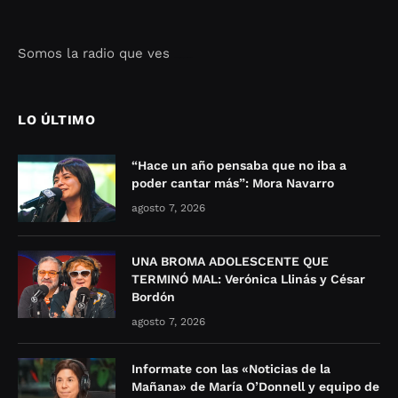
Somos la radio que ves
Seo Google Maps
COFIPOT.COM
LO ÚLTIMO
“Hace un año pensaba que no iba a
poder cantar más”: Mora Navarro
agosto 7, 2026
UNA BROMA ADOLESCENTE QUE
TERMINÓ MAL: Verónica Llinás y César
Bordón
agosto 7, 2026
Informate con las «Noticias de la
Mañana» de María O’Donnell y equipo de