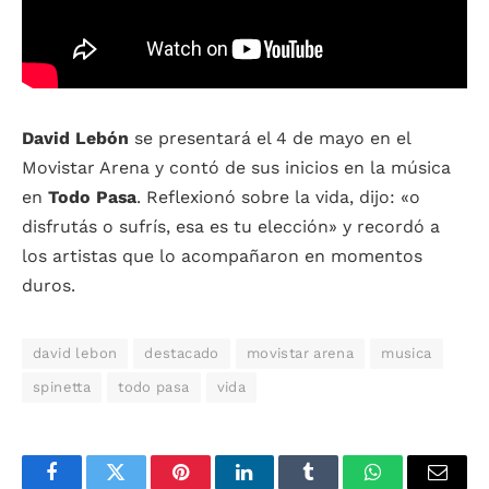
David Lebón
se presentará el 4 de mayo en el
Movistar Arena y contó de sus inicios en la música
en
Todo Pasa
. Reflexionó sobre la vida, dijo: «o
disfrutás o sufrís, esa es tu elección» y recordó a
los artistas que lo acompañaron en momentos
duros.
david lebon
destacado
movistar arena
musica
spinetta
todo pasa
vida
Facebook
Twitter
Pinterest
LinkedIn
Tumblr
WhatsApp
Email