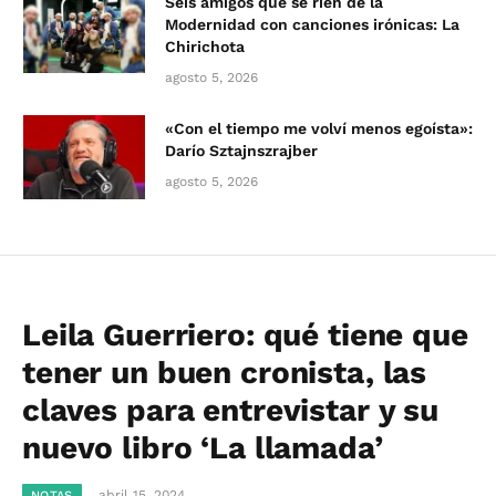
Seis amigos que se ríen de la
Modernidad con canciones irónicas: La
Chirichota
agosto 5, 2026
«Con el tiempo me volví menos egoísta»:
Darío Sztajnszrajber
agosto 5, 2026
Leila Guerriero: qué tiene que
tener un buen cronista, las
claves para entrevistar y su
nuevo libro ‘La llamada’
abril 15, 2024
NOTAS