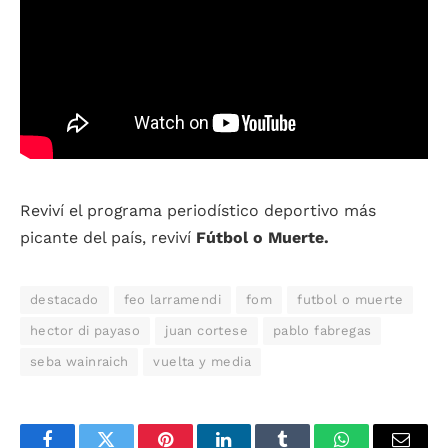
Reviví el programa periodístico deportivo más
picante del país, reviví
Fútbol o Muerte.
destacado
feo larramendi
fom
futbol o muerte
hector di payaso
juan cortese
pablo fabregas
seba wainraich
vuelta y media