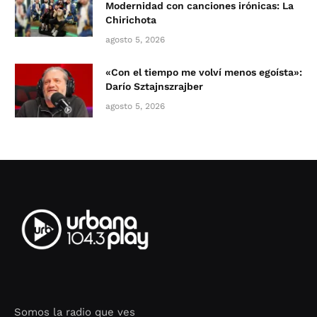
Modernidad con canciones irónicas: La
Chirichota
agosto 5, 2026
«Con el tiempo me volví menos egoísta»:
Darío Sztajnszrajber
agosto 5, 2026
Somos la radio que ves
Seo Google Maps
COFIPOT.COM