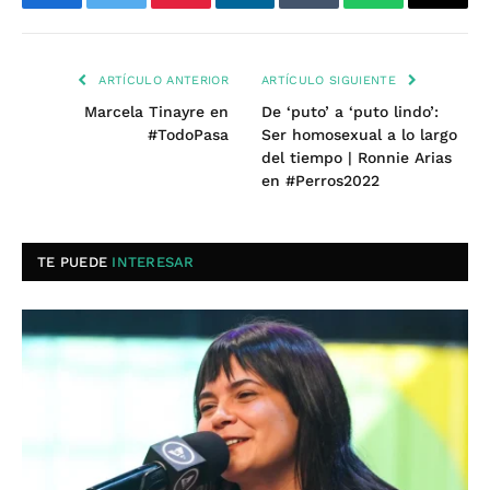
Facebook
Twitter
Pinterest
LinkedIn
Tumblr
WhatsApp
Email
ARTÍCULO ANTERIOR
ARTÍCULO SIGUIENTE
Marcela Tinayre en
De ‘puto’ a ‘puto lindo’:
#TodoPasa
Ser homosexual a lo largo
del tiempo | Ronnie Arias
en #Perros2022
TE PUEDE
INTERESAR