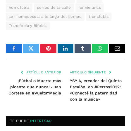
homofobia
perros de la calle
ronnie arias
ser homosexual a lo largo del tiempo
transfobia
Transfobia y Bifobia
Facebook
Twitter
Pinterest
LinkedIn
Tumblr
WhatsApp
Email
ARTÍCULO ANTERIOR
ARTÍCULO SIGUIENTE
¡Fútbol o Muerte más
YSY A, creador del Quinto
picante que nunca! Juan
Escalón, en #Perros2022:
Cortese en #VueltaYMedia
«Conecté la paternidad
con la música»
TE PUEDE
INTERESAR