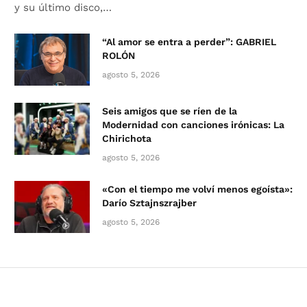
y su último disco,…
“Al amor se entra a perder”: GABRIEL
ROLÓN
agosto 5, 2026
Seis amigos que se ríen de la
Modernidad con canciones irónicas: La
Chirichota
agosto 5, 2026
«Con el tiempo me volví menos egoísta»:
Darío Sztajnszrajber
agosto 5, 2026