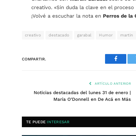
creativo. «Sin duda la clave en el proceso
¡Volvé a escuchar la nota en
Perros de la 
creativo
destacado
garabal
Humor
martin
COMPARTIR.
Faceboo
ARTÍCULO ANTERIOR
Noticias destacadas del lunes 31 de enero |
María O’Donnell en De Acá en Más
TE PUEDE
INTERESAR