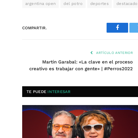
argentina open
del potro
deportes
destacado
COMPARTIR.
Faceboo
ARTÍCULO ANTERIOR
Martín Garabal: «La clave en el proceso
creativo es trabajar con gente» | #Perros2022
TE PUEDE
INTERESAR