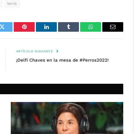
tenis
k
Twitter
Pinterest
LinkedIn
Tumblr
WhatsApp
Email
ARTÍCULO SIGUIENTE
¡Delfi Chaves en la mesa de #Perros2022!