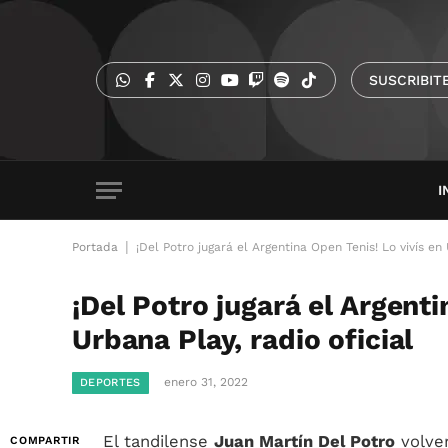
SUSCRIBIT
I
|
Portada
¡Del Potro jugará el Argentina Open Tenis! Lo vivís en 
¡Del Potro jugará el Argenti
Urbana Play, radio oficial
enero 31, 2022
DEPORTES
El tandilense
Juan Martín Del Potro
volver
COMPARTIR