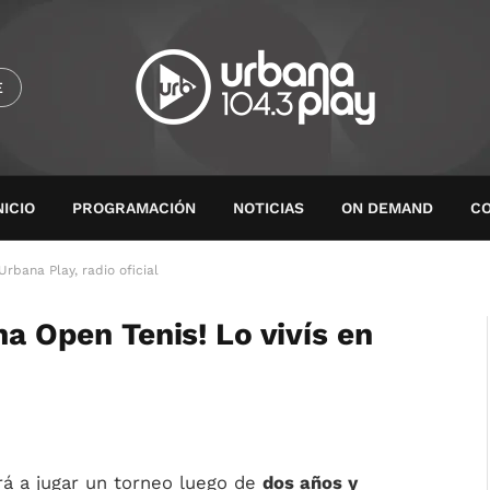
E
NICIO
PROGRAMACIÓN
NOTICIAS
ON DEMAND
C
Urbana Play, radio oficial
na Open Tenis! Lo vivís en
á a jugar un torneo luego de
dos años y