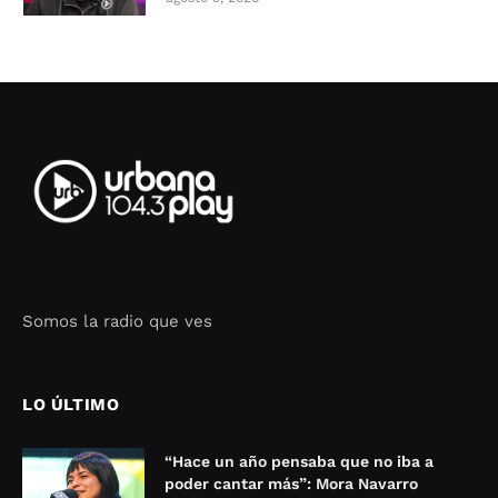
Somos la radio que ves
Seo Google Maps
COFIPOT.COM
LO ÚLTIMO
“Hace un año pensaba que no iba a
poder cantar más”: Mora Navarro