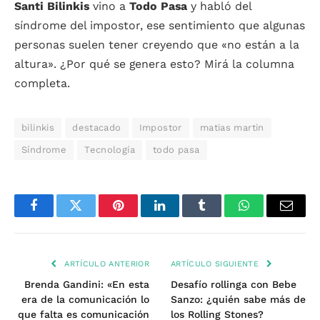
Santi Bilinkis
vino a
Todo Pasa
y habló del
síndrome del impostor, ese sentimiento que algunas
personas suelen tener creyendo que «no están a la
altura». ¿Por qué se genera esto? Mirá la columna
completa.
bilinkis
destacado
Impostor
matias martin
Síndrome
Tecnología
todo pasa
Facebook
Twitter
Pinterest
LinkedIn
Tumblr
WhatsApp
Email
ARTÍCULO ANTERIOR
ARTÍCULO SIGUIENTE
Brenda Gandini: «En esta
Desafío rollinga con Bebe
era de la comunicación lo
Sanzo: ¿quién sabe más de
que falta es comunicación
los Rolling Stones?