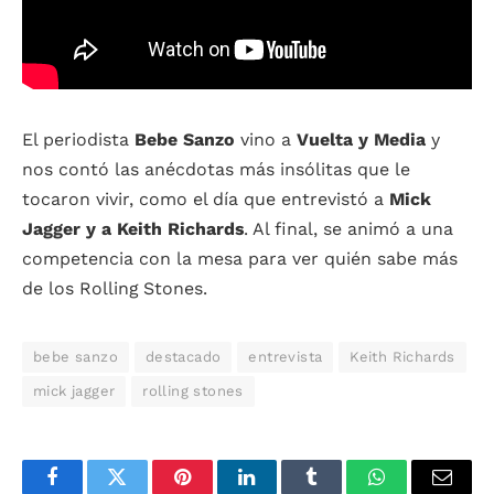
El periodista
Bebe Sanzo
vino a
Vuelta y Media
y
nos contó las anécdotas más insólitas que le
tocaron vivir, como el día que entrevistó a
Mick
Jagger y a Keith Richards
. Al final, se animó a una
competencia con la mesa para ver quién sabe más
de los Rolling Stones.
bebe sanzo
destacado
entrevista
Keith Richards
mick jagger
rolling stones
Facebook
Twitter
Pinterest
LinkedIn
Tumblr
WhatsApp
Email