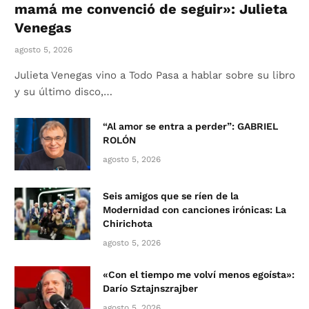
mamá me convenció de seguir»: Julieta
Venegas
agosto 5, 2026
Julieta Venegas vino a Todo Pasa a hablar sobre su libro
y su último disco,…
“Al amor se entra a perder”: GABRIEL
ROLÓN
agosto 5, 2026
Seis amigos que se ríen de la
Modernidad con canciones irónicas: La
Chirichota
agosto 5, 2026
«Con el tiempo me volví menos egoísta»:
Darío Sztajnszrajber
agosto 5, 2026