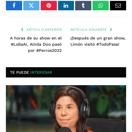
Facebook
Twitter
Pinterest
LinkedIn
Tumblr
WhatsApp
Email
ARTÍCULO ANTERIOR
ARTÍCULO SIGUIENTE
A horas de su show en el
¡Después de un gran show,
#LollaAr, Ainda Dúo pasó
Limón visitó #TodoPasa!
por #Perros2022
TE PUEDE
INTERESAR