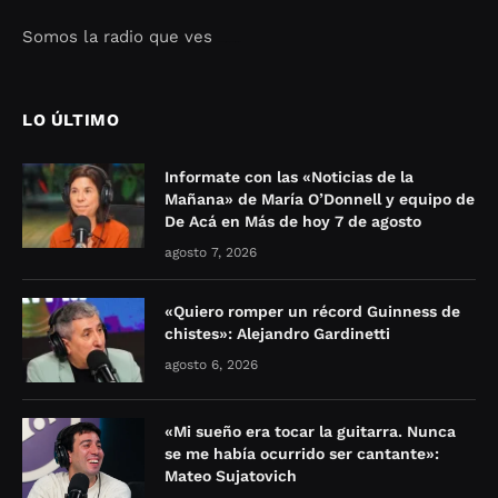
Somos la radio que ves
Seo Google Maps
COFIPOT.COM
LO ÚLTIMO
Informate con las «Noticias de la
Mañana» de María O’Donnell y equipo de
De Acá en Más de hoy 7 de agosto
agosto 7, 2026
«Quiero romper un récord Guinness de
chistes»: Alejandro Gardinetti
agosto 6, 2026
«Mi sueño era tocar la guitarra. Nunca
se me había ocurrido ser cantante»:
Mateo Sujatovich