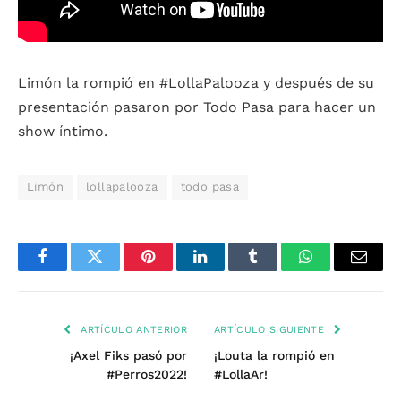
Limón la rompió en #LollaPalooza y después de su
presentación pasaron por Todo Pasa para hacer un
show íntimo.
Limón
lollapalooza
todo pasa
Facebook
Twitter
Pinterest
LinkedIn
Tumblr
WhatsApp
Email
ARTÍCULO ANTERIOR
ARTÍCULO SIGUIENTE
¡Axel Fiks pasó por
¡Louta la rompió en
#Perros2022!
#LollaAr!