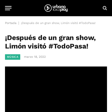
|
Portada
¡Después de un gran show, Limón visitó #TodoPasa!
¡Después de un gran show,
Limón visitó #TodoPasa!
marzo 18, 2022
MÚSICA