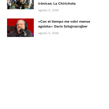
irónicas: La Chirichota
agosto 5, 2026
«Con el tiempo me volví menos
egoísta»: Darío Sztajnszrajber
agosto 5, 2026