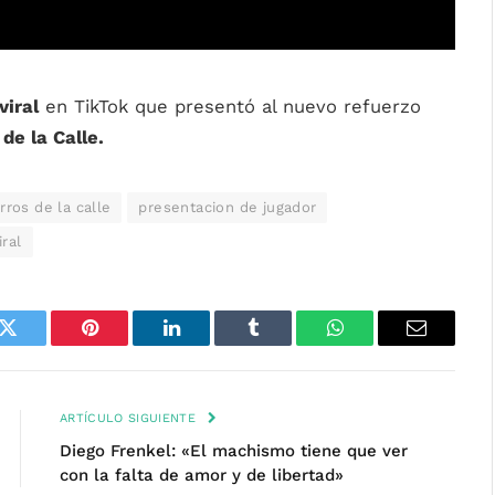
viral
en TikTok que presentó al nuevo refuerzo
 de la Calle.
rros de la calle
presentacion de jugador
iral
k
Twitter
Pinterest
LinkedIn
Tumblr
WhatsApp
Email
ARTÍCULO SIGUIENTE
Diego Frenkel: «El machismo tiene que ver
con la falta de amor y de libertad»