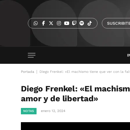
SUSCRIBIT
I
|
Portada
Diego Frenkel: «El machismo tiene que ver con la fal
Diego Frenkel: «El machismo
amor y de libertad»
enero 12, 2024
NOTAS