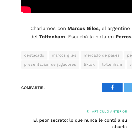
Charlamos con
Marcos Giles
, el argentino
del
Tottenham
. Escuchá la nota en
Perros
destacado
marcos giles
mercado de pases
pe
presentacion de jugadores
tiktok
tottenham
v
COMPARTIR.
Faceboo
ARTÍCULO ANTERIOR
El peor secreto: lo que nunca le contó a su
abuela