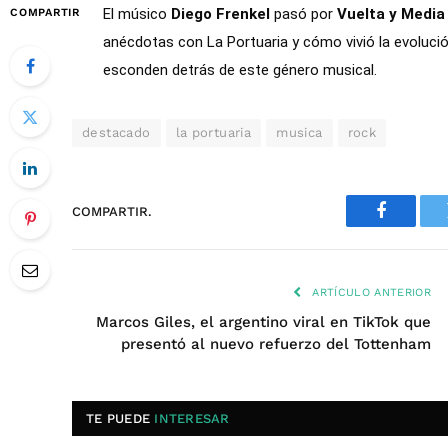
El músico
Diego Frenkel
pasó por
Vuelta y Media
COMPARTIR
anécdotas con La Portuaria y cómo vivió la evoluci
esconden detrás de este género musical.
destacado
la portuaria
musica
rock
COMPARTIR.
Faceboo
ARTÍCULO ANTERIOR
Marcos Giles, el argentino viral en TikTok que
presentó al nuevo refuerzo del Tottenham
TE PUEDE
INTERESAR