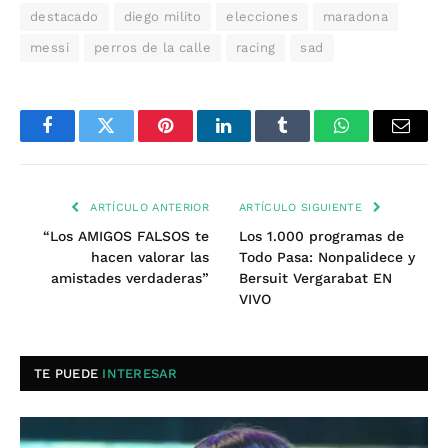
destacado
diego milito
elecciones
maradona
messi
perros de la calle
racing
sad
Facebook
Twitter
Pinterest
LinkedIn
Tumblr
WhatsApp
Email
ARTÍCULO ANTERIOR
ARTÍCULO SIGUIENTE
“Los AMIGOS FALSOS te
Los 1.000 programas de
hacen valorar las
Todo Pasa: Nonpalidece y
amistades verdaderas”
Bersuit Vergarabat EN
VIVO
TE PUEDE
INTERESAR