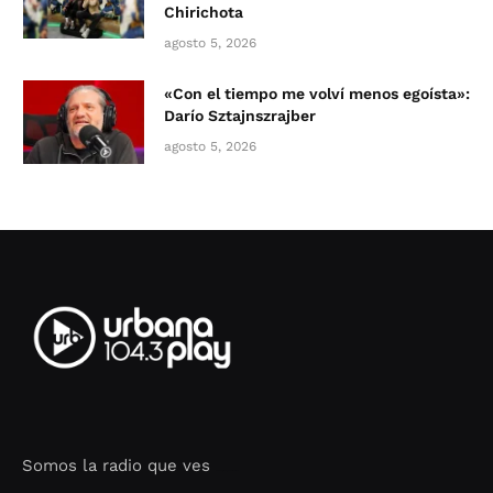
Chirichota
agosto 5, 2026
«Con el tiempo me volví menos egoísta»:
Darío Sztajnszrajber
agosto 5, 2026
Somos la radio que ves
Seo Google Maps
COFIPOT.COM