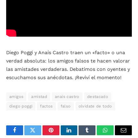
Diego Poggi y Anaís Castro traen un «facto» o una
verdad absoluta: los amigos falsos te hacen valorar
las amistades verdaderas. Debatimos con oyentes y
escuchamos sus anécdotas. ¡Reviví el momento!
amigos
amistad
anais castro
destacado
diego poggi
factos
falso
olvidate de todo
Facebook
Twitter
Pinterest
LinkedIn
Tumblr
WhatsApp
Email