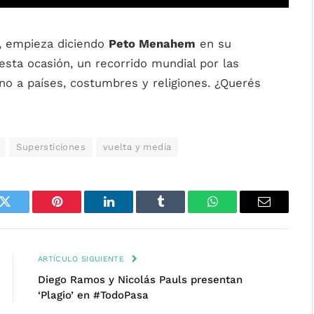
, empieza diciendo
Peto Menahem
en su
 esta ocasión, un recorrido mundial por las
no a países, costumbres y religiones. ¿Querés
Supersticiones
vuelta y media
k
Twitter
Pinterest
LinkedIn
Tumblr
WhatsApp
Email
ARTÍCULO SIGUIENTE
Diego Ramos y Nicolás Pauls presentan
‘Plagio’ en #TodoPasa