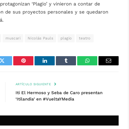
protagonizan ‘Plagio’ y vinieron a contar de
on de sus proyectos personales y se quedaron
á.
muscari
Nicolás Pauls
plagio
teatro
k
Twitter
Pinterest
LinkedIn
Tumblr
WhatsApp
Email
ARTÍCULO SIGUIENTE
Iti El Hermoso y Seba de Caro presentan
‘Itilandia’ en #VueltaYMedia