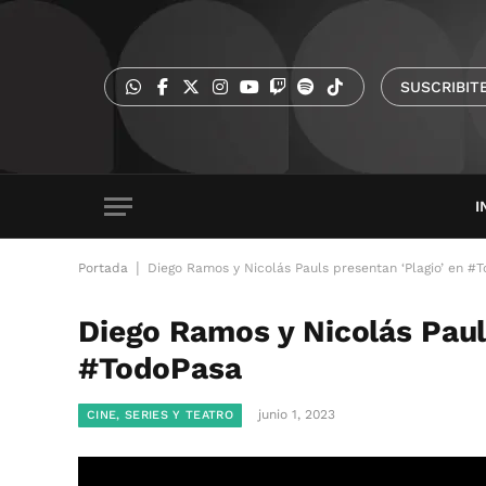
SUSCRIBIT
I
|
Portada
Diego Ramos y Nicolás Pauls presentan ‘Plagio’ en #
Diego Ramos y Nicolás Paul
#TodoPasa
junio 1, 2023
CINE, SERIES Y TEATRO