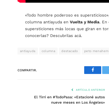
«Todo hombre poderoso es supersticioso»
columna antiayuda en
Vuelta y Media
. En
supersticiones más locas que giran en tor
conocerlas? Descubrilas acá.
antiayuda
columna
destacado
peto menahem
COMPARTIR.
Faceboo
ARTÍCULO ANTERIOR
El Tirri en #TodoPasa: «Estacioné autos
nueve meses en Los Ángeles»