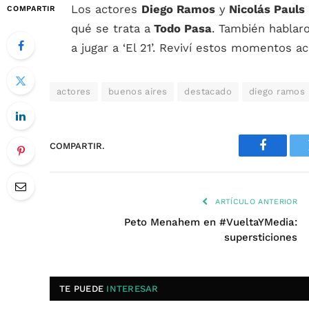
Los actores
Diego Ramos
y
Nicolás Pauls
COMPARTIR
qué se trata a
Todo Pasa
. También hablar
a jugar a ‘El 21’. Reviví estos momentos ac
actores
buenos aires
destacado
diego ramos
COMPARTIR.
Faceboo
ARTÍCULO ANTERIOR
Peto Menahem en #VueltaYMedia:
supersticiones
TE PUEDE
INTERESAR