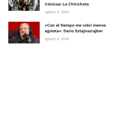
irónicas: La Chirichota
agosto 5, 2026
«Con el tiempo me volví menos
egoísta»: Darío Sztajnszrajber
agosto 5, 2026