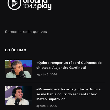
Somos la radio que ves
Seo Google Maps
COFIPOT.COM
LO ÚLTIMO
«Quiero romper un récord Guinness de
chistes»: Alejandro Gardinetti
agosto 6, 2026
«Mi sueño era tocar la guitarra. Nunca
se me había ocurrido ser cantante»:
Mateo Sujatovich
agosto 6, 2026