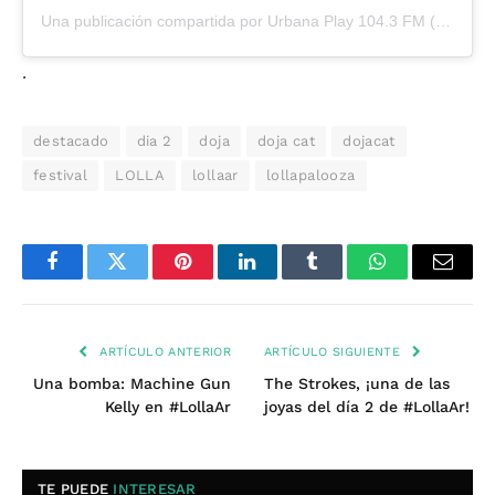
Una publicación compartida por Urbana Play 104.3 FM (@urbanaplayfm)
.
destacado
dia 2
doja
doja cat
dojacat
festival
LOLLA
lollaar
lollapalooza
Facebook
Twitter
Pinterest
LinkedIn
Tumblr
WhatsApp
Email
ARTÍCULO ANTERIOR
ARTÍCULO SIGUIENTE
Una bomba: Machine Gun
The Strokes, ¡una de las
Kelly en #LollaAr
joyas del día 2 de #LollaAr!
TE PUEDE
INTERESAR