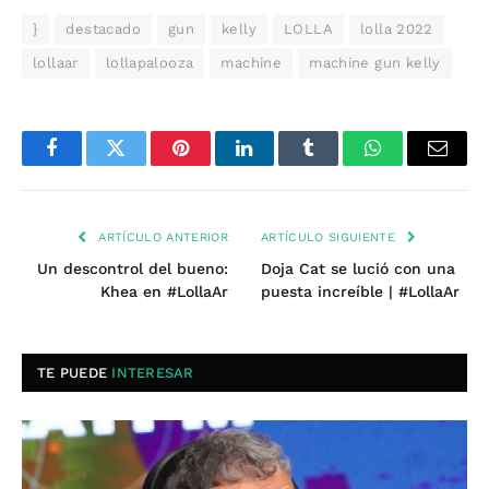
}
destacado
gun
kelly
LOLLA
lolla 2022
lollaar
lollapalooza
machine
machine gun kelly
Facebook
Twitter
Pinterest
LinkedIn
Tumblr
WhatsApp
Email
ARTÍCULO ANTERIOR
ARTÍCULO SIGUIENTE
Un descontrol del bueno:
Doja Cat se lució con una
Khea en #LollaAr
puesta increíble | #LollaAr
TE PUEDE
INTERESAR