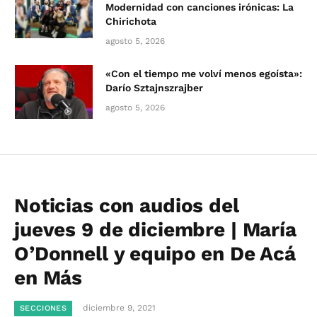
Modernidad con canciones irónicas: La
Chirichota
agosto 5, 2026
«Con el tiempo me volví menos egoísta»:
Darío Sztajnszrajber
agosto 5, 2026
Noticias con audios del
jueves 9 de diciembre | María
O’Donnell y equipo en De Acá
en Más
diciembre 9, 2021
SECCIONES