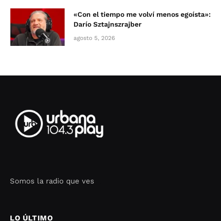
«Con el tiempo me volví menos egoísta»:
Darío Sztajnszrajber
agosto 5, 2026
Somos la radio que ves
Seo Google Maps
COFIPOT.COM
LO ÚLTIMO