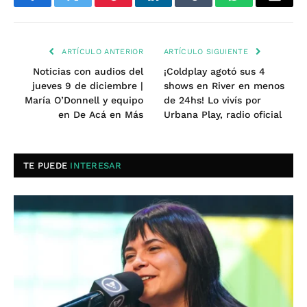
Facebook
Twitter
Pinterest
LinkedIn
Tumblr
WhatsApp
Email
ARTÍCULO ANTERIOR
ARTÍCULO SIGUIENTE
Noticias con audios del
¡Coldplay agotó sus 4
jueves 9 de diciembre |
shows en River en menos
María O’Donnell y equipo
de 24hs! Lo vivís por
en De Acá en Más
Urbana Play, radio oficial
TE PUEDE
INTERESAR