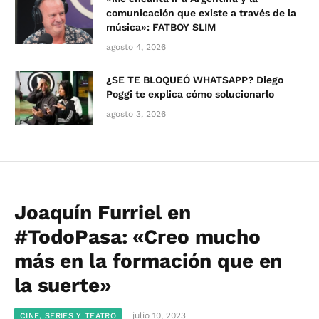
comunicación que existe a través de la
música»: FATBOY SLIM
agosto 4, 2026
¿SE TE BLOQUEÓ WHATSAPP? Diego
Poggi te explica cómo solucionarlo
agosto 3, 2026
Joaquín Furriel en
#TodoPasa: «Creo mucho
más en la formación que en
la suerte»
julio 10, 2023
CINE, SERIES Y TEATRO