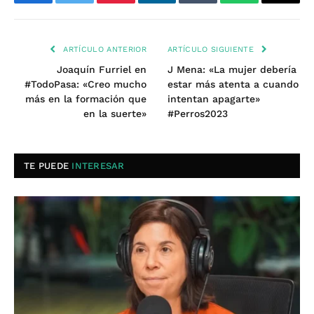
Facebook
Twitter
Pinterest
LinkedIn
Tumblr
WhatsApp
Email
ARTÍCULO ANTERIOR
ARTÍCULO SIGUIENTE
Joaquín Furriel en
J Mena: «La mujer debería
#TodoPasa: «Creo mucho
estar más atenta a cuando
más en la formación que
intentan apagarte»
en la suerte»
#Perros2023
TE PUEDE
INTERESAR