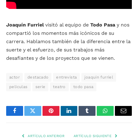
Joaquín Furriel
visitó al equipo de
Todo Pasa
y nos
compartió los momentos más icónicos de su
carrera. Hablamos también de la diferencia entre la
suerte y el esfuerzo, de sus trabajos más
desafiantes y de los proyectos que se vienen.
actor
destacado
entrevista
joaquin furriel
peliculas
serie
teatro
todo pasa
Facebook
Twitter
Pinterest
LinkedIn
Tumblr
WhatsApp
Email
ARTÍCULO ANTERIOR
ARTÍCULO SIGUIENTE