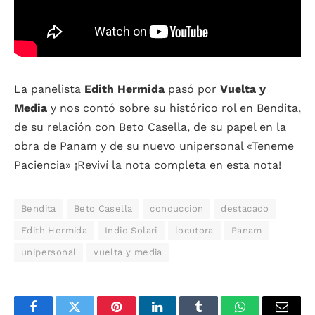
La panelista
Edith Hermida
pasó por
Vuelta y
Media
y nos contó sobre su histórico rol en Bendita,
de su relación con Beto Casella, de su papel en la
obra de Panam y de su nuevo unipersonal «Teneme
Paciencia» ¡Reviví la nota completa en esta nota!
Bendita
Beto Casella
conduccion
destacado
Edith Hermida
Indio Solari
locutora
Panam
unipersonal
vuelta y media