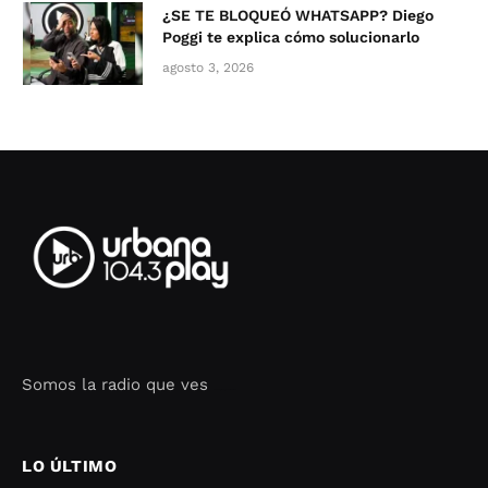
¿SE TE BLOQUEÓ WHATSAPP? Diego
Poggi te explica cómo solucionarlo
agosto 3, 2026
Somos la radio que ves
Seo Google Maps
COFIPOT.COM
LO ÚLTIMO