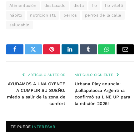
Alimentación
destacado
dieta
fio
fio vitelli
hábito
nutricionista
perros
perros de la calle
saludable
Facebook
Twitter
Pinterest
LinkedIn
Tumblr
WhatsApp
Email
ARTÍCULO ANTERIOR
ARTÍCULO SIGUIENTE
AYUDAMOS A UNA OYENTE
Urbana Play anuncia:
A CUMPLIR SU SUEÑO:
¡Lollapalooza Argentina
miedo a salir de la zona de
confirmó su LINE UP para
confort
la edición 2025!
TE PUEDE
INTERESAR