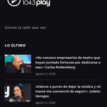
Somos la radio que ves
Seo Google Maps
COFIPOT.COM
LO ÚLTIMO
«No conozco empresarios de teatro que
hayan juntado fortunas por dedicarse a
eso»: Carlos Rottemberg
agosto 5, 2026
«Estuve a punto de dejar la música y mi
mamá me convenció de seguir»: Julieta
Venegas
agosto 5, 2026