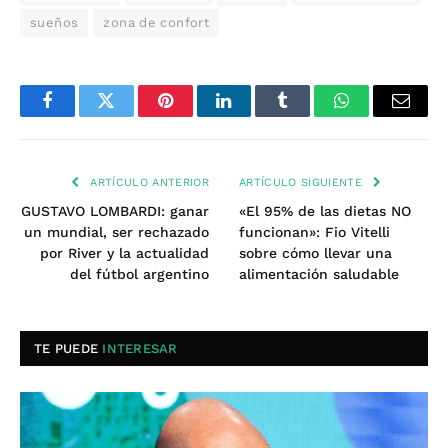
sueños
zona de confort
Facebook
Twitter
Pinterest
LinkedIn
Tumblr
WhatsApp
Email
ARTÍCULO ANTERIOR
ARTÍCULO SIGUIENTE
GUSTAVO LOMBARDI: ganar
«El 95% de las dietas NO
un mundial, ser rechazado
funcionan»: Fio Vitelli
por River y la actualidad
sobre cómo llevar una
del fútbol argentino
alimentación saludable
TE PUEDE
INTERESAR