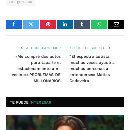
zoe gotusso
Facebook
Twitter
Pinterest
LinkedIn
Tumblr
WhatsApp
Email
ARTÍCULO ANTERIOR
ARTÍCULO SIGUIENTE
«Me compré dos autos
“El espectro autista
para taparle el
muchas veces ayudó a
estacionamiento a mi
muchas personas a
vecino»: PROBLEMAS DE
entenderse»: Matías
MILLONARIOS
Cadaveira
TE PUEDE
INTERESAR