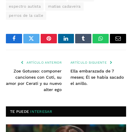
espectro autista
matias cadaveira
perros de la calle
Facebook
Twitter
Pinterest
LinkedIn
Tumblr
WhatsApp
Email
ARTÍCULO ANTERIOR
ARTÍCULO SIGUIENTE
Zoe Gotusso: componer
Ella embarazada de 7
canciones con Coti, su
meses; Él se había sacado
amor por Cerati y su nuevo
el anillo.
alter ego
TE PUEDE
INTERESAR