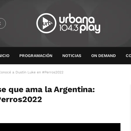
E
NICIO
PROGRAMACIÓN
NOTICIAS
ON DEMAND
C
 Conocé a Dustin Luke en #Perros2022
se que ama la Argentina:
Perros2022