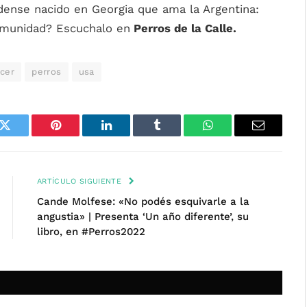
dense nacido en Georgia que ama la Argentina:
omunidad? Escuchalo en
Perros de la Calle.
ncer
perros
usa
k
Twitter
Pinterest
LinkedIn
Tumblr
WhatsApp
Email
ARTÍCULO SIGUIENTE
Cande Molfese: «No podés esquivarle a la
angustia» | Presenta ‘Un año diferente’, su
libro, en #Perros2022