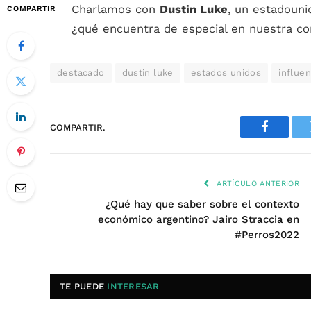
Charlamos con
Dustin Luke
, un estadouni
COMPARTIR
¿qué encuentra de especial en nuestra c
destacado
dustin luke
estados unidos
influe
COMPARTIR.
Faceboo
ARTÍCULO ANTERIOR
¿Qué hay que saber sobre el contexto
económico argentino? Jairo Straccia en
#Perros2022
TE PUEDE
INTERESAR