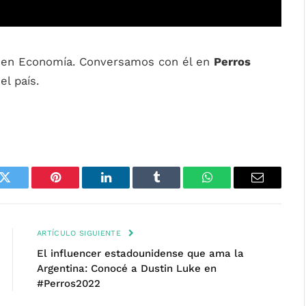
o en Economía. Conversamos con él en
Perros
l país.
k
Twitter
Pinterest
LinkedIn
Tumblr
WhatsApp
Email
ARTÍCULO SIGUIENTE
El influencer estadounidense que ama la
Argentina: Conocé a Dustin Luke en
#Perros2022