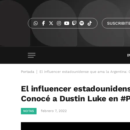
SUSCRIBIT
I
|
Portada
El influencer estadounidense que ama la Argentina:
El influencer estadouniden
Conocé a Dustin Luke en #
febrero 7, 2022
NOTAS