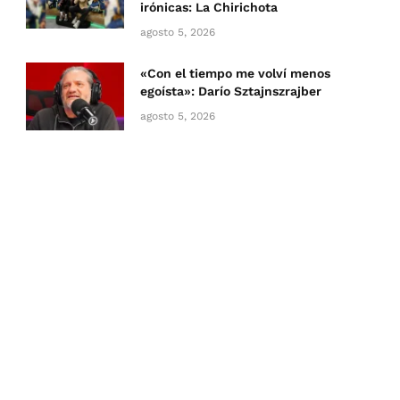
irónicas: La Chirichota
agosto 5, 2026
«Con el tiempo me volví menos
egoísta»: Darío Sztajnszrajber
agosto 5, 2026