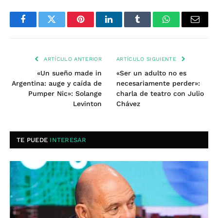
Facebook
Twitter
Pinterest
LinkedIn
Tumblr
WhatsApp
Email
ARTÍCULO ANTERIOR
ARTÍCULO SIGUIENTE
«Un sueño made in
«Ser un adulto no es
Argentina: auge y caída de
necesariamente perder»:
Pumper Nic»: Solange
charla de teatro con Julio
Levinton
Chávez
TE PUEDE
INTERESAR