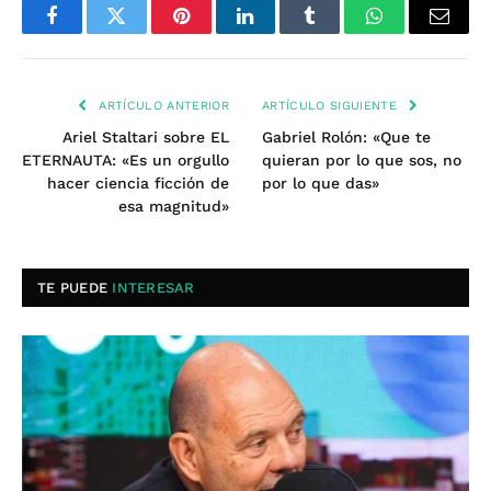
Facebook
Twitter
Pinterest
LinkedIn
Tumblr
WhatsApp
Email
ARTÍCULO ANTERIOR
ARTÍCULO SIGUIENTE
Ariel Staltari sobre EL
Gabriel Rolón: «Que te
ETERNAUTA: «Es un orgullo
quieran por lo que sos, no
hacer ciencia ficción de
por lo que das»
esa magnitud»
TE PUEDE
INTERESAR