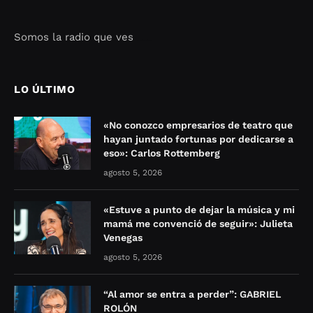
Somos la radio que ves
Seo Google Maps
COFIPOT.COM
LO ÚLTIMO
«No conozco empresarios de teatro que
hayan juntado fortunas por dedicarse a
eso»: Carlos Rottemberg
agosto 5, 2026
«Estuve a punto de dejar la música y mi
mamá me convenció de seguir»: Julieta
Venegas
agosto 5, 2026
“Al amor se entra a perder”: GABRIEL
ROLÓN