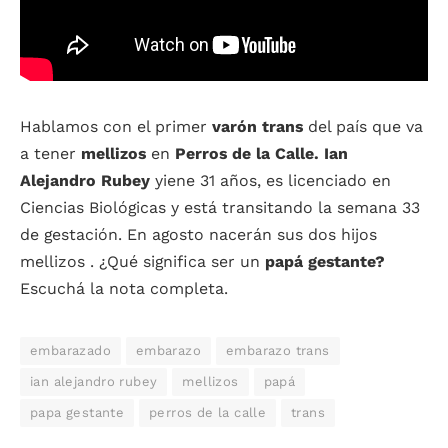
Hablamos con el primer
varón trans
del país que va
a tener
mellizos
en
Perros de la Calle. Ian
Alejandro Rubey
yiene 31 años, es licenciado en
Ciencias Biológicas y está transitando la semana 33
de gestación. En agosto nacerán sus dos hijos
mellizos . ¿Qué significa ser un
papá gestante?
Escuchá la nota completa.
embarazado
embarazo
embarazo trans
ian alejandro rubey
mellizos
papá
papa gestante
perros de la calle
trans