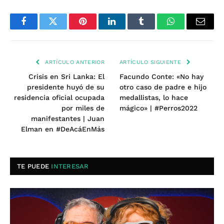
Facebook
Twitter
Pinterest
LinkedIn
Tumblr
WhatsApp
Email
ARTÍCULO ANTERIOR
ARTÍCULO SIGUIENTE
Crisis en Sri Lanka: El
Facundo Conte: «No hay
presidente huyó de su
otro caso de padre e hijo
residencia oficial ocupada
medallistas, lo hace
por miles de
mágico» | #Perros2022
manifestantes | Juan
Elman en #DeAcáEnMás
TE PUEDE
INTERESAR