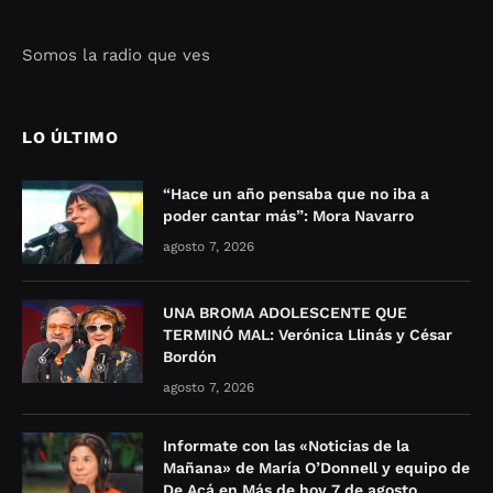
Somos la radio que ves
Seo Google Maps
COFIPOT.COM
LO ÚLTIMO
“Hace un año pensaba que no iba a
poder cantar más”: Mora Navarro
agosto 7, 2026
UNA BROMA ADOLESCENTE QUE
TERMINÓ MAL: Verónica Llinás y César
Bordón
agosto 7, 2026
Informate con las «Noticias de la
Mañana» de María O’Donnell y equipo de
De Acá en Más de hoy 7 de agosto