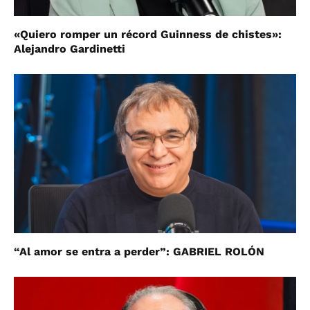
«Quiero romper un récord Guinness de chistes»:
Alejandro Gardinetti
“Al amor se entra a perder”: GABRIEL ROLÓN