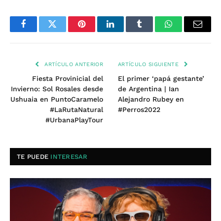
Facebook
Twitter
Pinterest
LinkedIn
Tumblr
WhatsApp
Email
ARTÍCULO ANTERIOR
ARTÍCULO SIGUIENTE
Fiesta Provinicial del
El primer ‘papá gestante’
Invierno: Sol Rosales desde
de Argentina | Ian
Ushuaia en PuntoCaramelo
Alejandro Rubey en
#LaRutaNatural
#Perros2022
#UrbanaPlayTour
TE PUEDE
INTERESAR