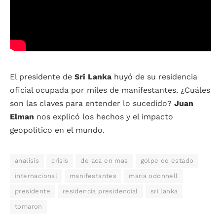
El presidente de
Sri Lanka
huyó de su residencia
oficial ocupada por miles de manifestantes. ¿Cuáles
son las claves para entender lo sucedido?
Juan
Elman
nos explicó los hechos y el impacto
geopolítico en el mundo.
analisis
crisis
de aca en mas
golpe de estado
internacional
manifestantes
maria odonnell
presidente
residencia presidencial
sri lanka
tomaron