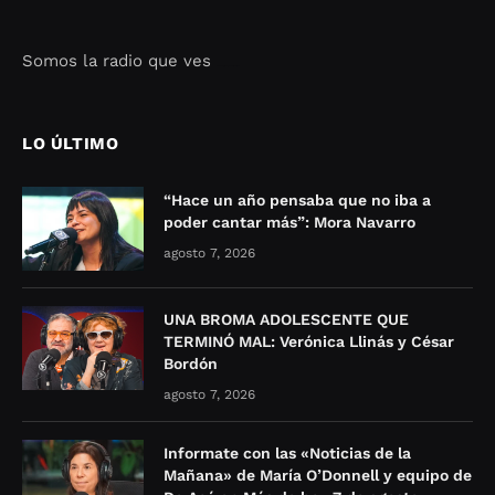
Somos la radio que ves
Seo Google Maps
COFIPOT.COM
LO ÚLTIMO
“Hace un año pensaba que no iba a
poder cantar más”: Mora Navarro
agosto 7, 2026
UNA BROMA ADOLESCENTE QUE
TERMINÓ MAL: Verónica Llinás y César
Bordón
agosto 7, 2026
Informate con las «Noticias de la
Mañana» de María O’Donnell y equipo de