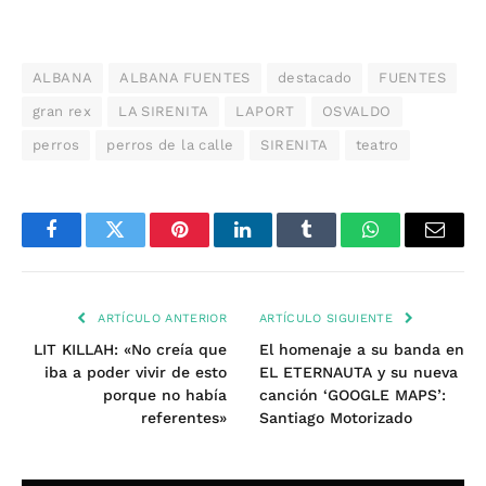
ALBANA
ALBANA FUENTES
destacado
FUENTES
gran rex
LA SIRENITA
LAPORT
OSVALDO
perros
perros de la calle
SIRENITA
teatro
Facebook
Twitter
Pinterest
LinkedIn
Tumblr
WhatsApp
Email
ARTÍCULO ANTERIOR
ARTÍCULO SIGUIENTE
LIT KILLAH: «No creía que
El homenaje a su banda en
iba a poder vivir de esto
EL ETERNAUTA y su nueva
porque no había
canción ‘GOOGLE MAPS’:
referentes»
Santiago Motorizado