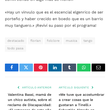
«Hay un vinvulo que es el escencial elgenrico de ser
porteño y haber crecido en boedo que es un barrio
muy tanguero.» ¡Reviví su paso por el programa!
destacado
florian
folclore
musica
tango
todo pasa
Facebook
Twitter
Pinterest
LinkedIn
Tumblr
WhatsApp
Email
ARTÍCULO ANTERIOR
ARTÍCULO SIGUIENTE
Valentina Bassi, mamá de
«Me tuve que acostumbrar
un chico autista, sobre el
a crear cosas que le
reclamo de Discapacidad:
gustaran a Tinelli.»