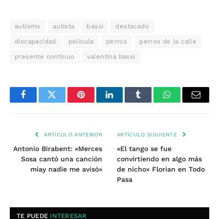
autismo
autista
bassi
destacado
discapacidad
pelicula
perros
perros de la calle
presente continuo
valentina bassi
Facebook
Twitter
Pinterest
LinkedIn
Tumblr
WhatsApp
Email
ARTÍCULO ANTERIOR
ARTÍCULO SIGUIENTE
Antonio Birabent: «Merces
«El tango se fue
Sosa cantó una canción
convirtiendo en algo más
míay nadie me avisó»
de nicho» Florian en Todo
Pasa
TE PUEDE
INTERESAR