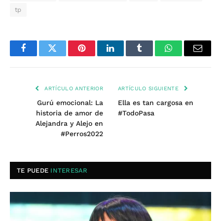
tp
Facebook
Twitter
Pinterest
LinkedIn
Tumblr
WhatsApp
Email
ARTÍCULO ANTERIOR
ARTÍCULO SIGUIENTE
Gurú emocional: La
Ella es tan cargosa en
historia de amor de
#TodoPasa
Alejandra y Alejo en
#Perros2022
TE PUEDE
INTERESAR