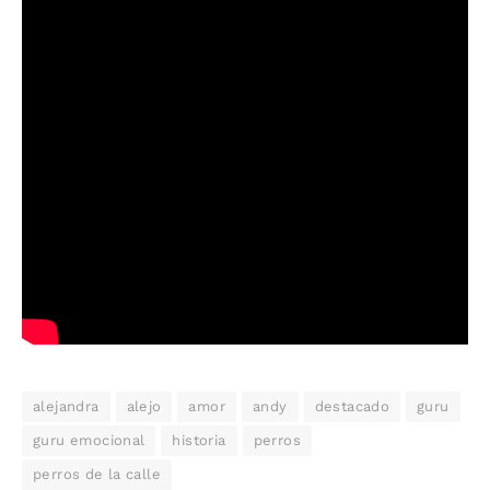
alejandra
alejo
amor
andy
destacado
guru
guru emocional
historia
perros
perros de la calle