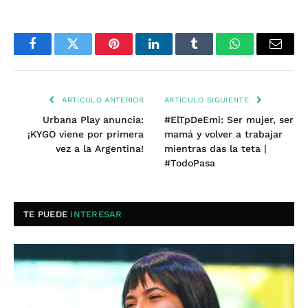
Facebook
Twitter
Pinterest
LinkedIn
Tumblr
WhatsApp
Email
ARTÍCULO ANTERIOR
ARTÍCULO SIGUIENTE
Urbana Play anuncia:
#ElTpDeEmi: Ser mujer, ser
¡KYGO viene por primera
mamá y volver a trabajar
vez a la Argentina!
mientras das la teta |
#TodoPasa
TE PUEDE
INTERESAR