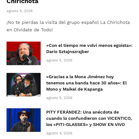
Chirichota
agosto 5, 2026
¡No te pierdas la visita del grupo español La Chirichota
en Olvidate de Todo!
«Con el tiempo me volví menos egoísta»:
Darío Sztajnszrajber
agosto 5, 2026
«Gracias a la Mona Jiménez hoy
tenemos una banda hace 30 años»: El
Mono y Maikel de Kapanga
agosto 5, 2026
PITY FERÁNDEZ: Una anécdota de
cuando lo confundieron con VICENTICO,
los «PITI-GLASSES» y SHOW EN VIVO
agosto 4, 2026