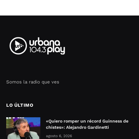
Somos la radio que ves
Seo Google Maps
COFIPOT.COM
LO ÚLTIMO
«Quiero romper un récord Guinness de
chistes»: Alejandro Gardinetti
agosto 6, 2026