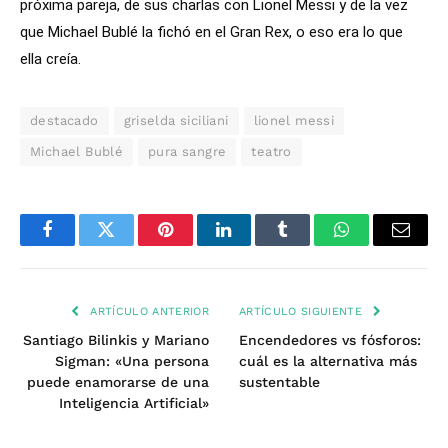
próxima pareja, de sus charlas con Lionel Messi y de la vez
que Michael Bublé la fichó en el Gran Rex, o eso era lo que
ella creía.
destacado
griselda siciliani
lionel messi
Michael Bublé
pura sangre
teatro
Facebook
Twitter
Pinterest
LinkedIn
Tumblr
WhatsApp
Email
ARTÍCULO ANTERIOR
ARTÍCULO SIGUIENTE
Santiago Bilinkis y Mariano
Encendedores vs fósforos:
Sigman: «Una persona
cuál es la alternativa más
puede enamorarse de una
sustentable
Inteligencia Artificial»