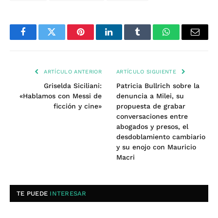
Facebook
Twitter
Pinterest
LinkedIn
Tumblr
WhatsApp
Email
ARTÍCULO ANTERIOR
ARTÍCULO SIGUIENTE
Griselda Siciliani:
Patricia Bullrich sobre la
«Hablamos con Messi de
denuncia a Milei, su
ficción y cine»
propuesta de grabar
conversaciones entre
abogados y presos, el
desdoblamiento cambiario
y su enojo con Mauricio
Macri
TE PUEDE
INTERESAR