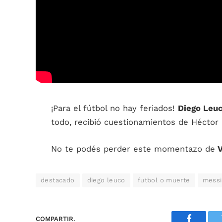
¡Para el fútbol no hay feriados!
Diego Leu
todo, recibió cuestionamientos de Héctor
No te podés perder este momentazo de
V
destacado
diego leuco
futbol o muerte
messi
COMPARTIR.