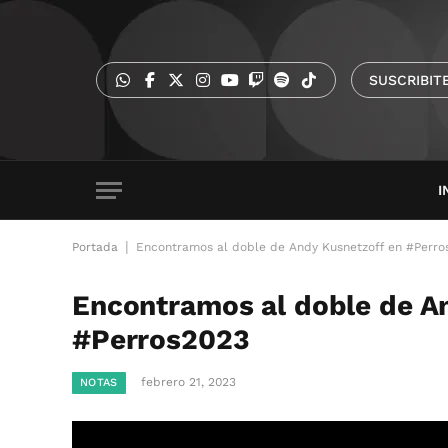
SUSCRIBIT
I
|
Portada
Encontramos al doble de Andy Kusnetzoff en #Perro
Encontramos al doble de A
#Perros2023
febrero 21, 2023
NOTAS