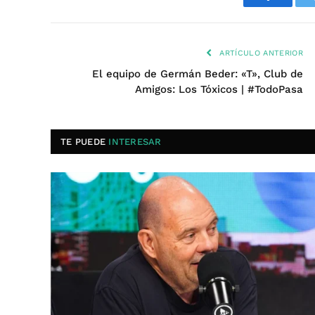
Faceboo
ARTÍCULO ANTERIOR
El equipo de Germán Beder: «T», Club de
Amigos: Los Tóxicos | #TodoPasa
TE PUEDE
INTERESAR