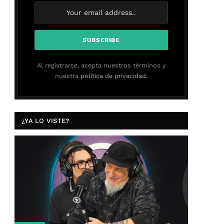
Al registrarse, acepta nuestros términos y
nuestra
política de privacidad.
¿YA LO VISTE?