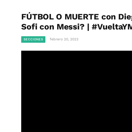
FÚTBOL O MUERTE con Dieg
Sofi con Messi? | #VueltaY
febrero 20, 2023
SECCIONES