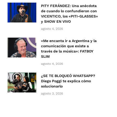
PITY FERÁNDEZ: Una anécdota
de cuando lo confundieron con
VICENTICO, los «PITI-GLASSES»
y SHOW EN VIVO
agosto 4, 2026
«Me encanta ir a Argentina y la
comunicación que existe a
través de la música»: FATBOY
SLIM
agosto 4, 2026
¿SE TE BLOQUEÓ WHATSAPP?
Diego Poggi te explica cómo
solucionarlo
agosto 3, 2026