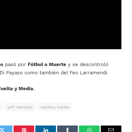
co
pasó por
Fútbol o Muerte
y se descontroló
 Di Payaso como también del Feo Larramendi.
uelta y Media
.
sofi martinez
vuelta y media