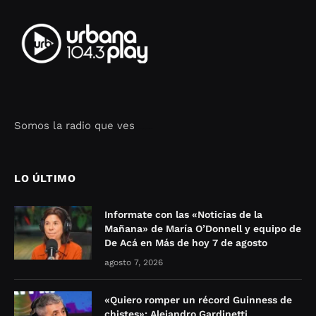
Somos la radio que ves
Seo Google Maps
COFIPOT.COM
LO ÚLTIMO
Informate con las «Noticias de la
Mañana» de María O’Donnell y equipo de
De Acá en Más de hoy 7 de agosto
agosto 7, 2026
«Quiero romper un récord Guinness de
chistes»: Alejandro Gardinetti