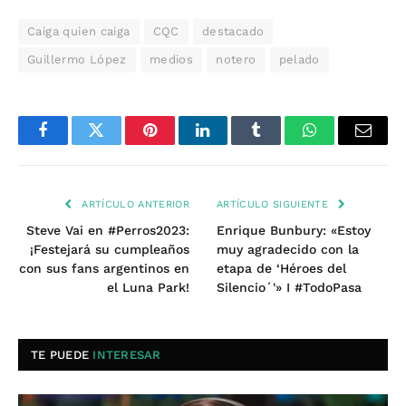
Caiga quien caiga
CQC
destacado
Guillermo López
medios
notero
pelado
Facebook
Twitter
Pinterest
LinkedIn
Tumblr
WhatsApp
Email
ARTÍCULO ANTERIOR
ARTÍCULO SIGUIENTE
Steve Vai en #Perros2023:
Enrique Bunbury: «Estoy
¡Festejará su cumpleaños
muy agradecido con la
con sus fans argentinos en
etapa de ‘Héroes del
el Luna Park!
Silencio´'» I #TodoPasa
TE PUEDE
INTERESAR