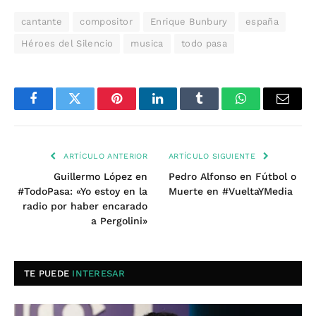
cantante
compositor
Enrique Bunbury
españa
Héroes del Silencio
musica
todo pasa
Facebook
Twitter
Pinterest
LinkedIn
Tumblr
WhatsApp
Email
ARTÍCULO ANTERIOR
ARTÍCULO SIGUIENTE
Guillermo López en
Pedro Alfonso en Fútbol o
#TodoPasa: «Yo estoy en la
Muerte en #VueltaYMedia
radio por haber encarado
a Pergolini»
TE PUEDE
INTERESAR