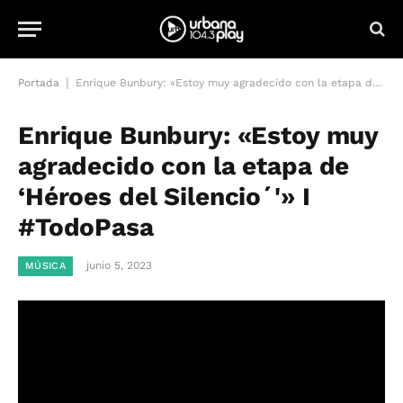
|
Portada
Enrique Bunbury: «Estoy muy agradecido con la etapa de ‘Héroes del Silencio´'» I #TodoPasa
Enrique Bunbury: «Estoy muy
agradecido con la etapa de
‘Héroes del Silencio´'» I
#TodoPasa
junio 5, 2023
MÚSICA