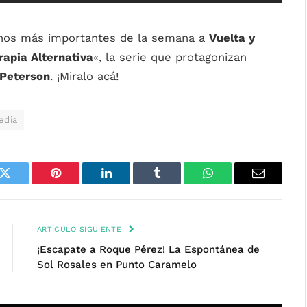
enos más importantes de la semana a
Vuelta y
rapia Alternativa
«, la serie que protagonizan
 Peterson
. ¡Miralo acá!
edia
k
Twitter
Pinterest
LinkedIn
Tumblr
WhatsApp
Email
ARTÍCULO SIGUIENTE
¡Escapate a Roque Pérez! La Espontánea de
Sol Rosales en Punto Caramelo