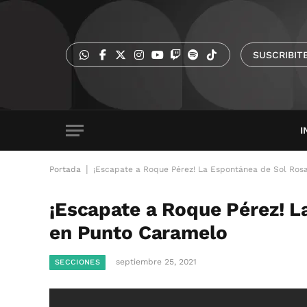
SUSCRIBIT
I
|
Portada
¡Escapate a Roque Pérez! La Espontánea de Sol Ros
¡Escapate a Roque Pérez! L
en Punto Caramelo
septiembre 25, 2021
SECCIONES