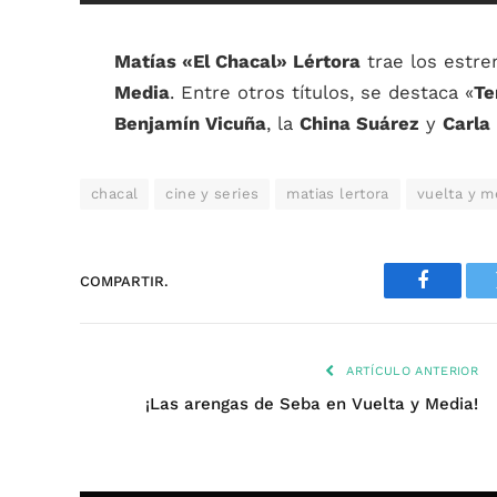
Matías «El Chacal» Lértora
trae los estr
Media
. Entre otros títulos, se destaca «
Te
Benjamín Vicuña
, la
China Suárez
y
Carla
chacal
cine y series
matias lertora
vuelta y m
COMPARTIR.
Faceboo
ARTÍCULO ANTERIOR
¡Las arengas de Seba en Vuelta y Media!