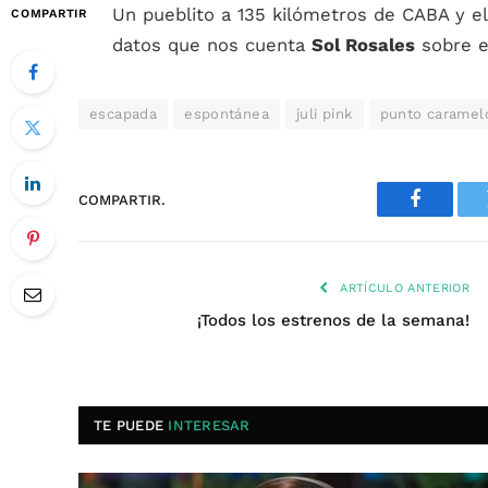
Un pueblito a 135 kilómetros de CABA y e
COMPARTIR
datos que nos cuenta
Sol Rosales
sobre e
escapada
espontánea
juli pink
punto caramel
COMPARTIR.
Faceboo
ARTÍCULO ANTERIOR
¡Todos los estrenos de la semana!
TE PUEDE
INTERESAR