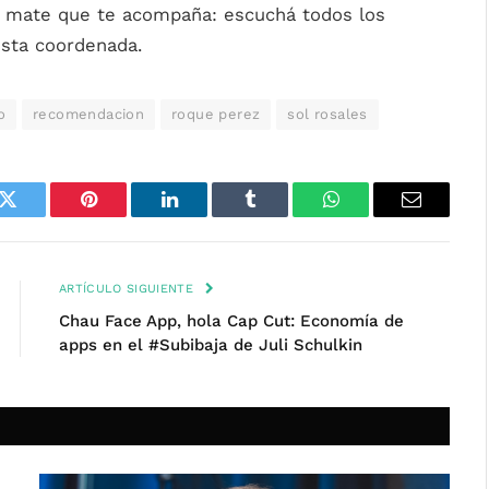
l mate que te acompaña: escuchá todos los
sta coordenada.
o
recomendacion
roque perez
sol rosales
k
Twitter
Pinterest
LinkedIn
Tumblr
WhatsApp
Email
ARTÍCULO SIGUIENTE
Chau Face App, hola Cap Cut: Economía de
apps en el #Subibaja de Juli Schulkin