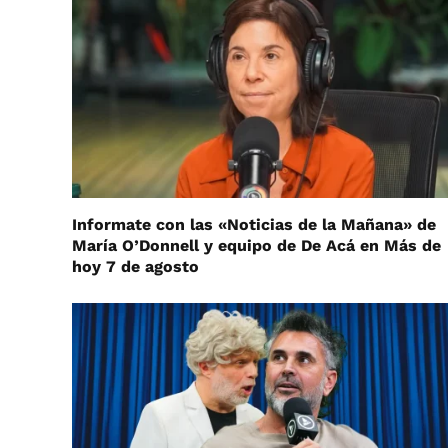
Informate con las «Noticias de la Mañana» de
María O’Donnell y equipo de De Acá en Más de
hoy 7 de agosto