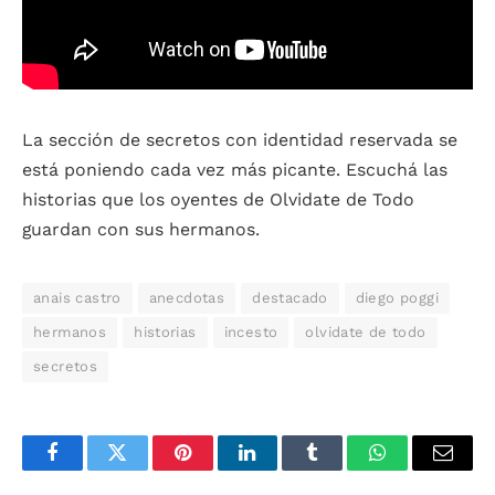
La sección de secretos con identidad reservada se
está poniendo cada vez más picante. Escuchá las
historias que los oyentes de Olvidate de Todo
guardan con sus hermanos.
anais castro
anecdotas
destacado
diego poggi
hermanos
historias
incesto
olvidate de todo
secretos
Facebook
Twitter
Pinterest
LinkedIn
Tumblr
WhatsApp
Email