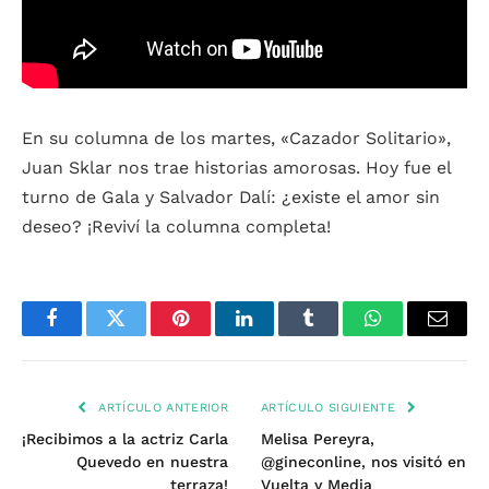
En su columna de los martes, «Cazador Solitario»,
Juan Sklar nos trae historias amorosas. Hoy fue el
turno de Gala y Salvador Dalí: ¿existe el amor sin
deseo? ¡Reviví la columna completa!
Facebook
Twitter
Pinterest
LinkedIn
Tumblr
WhatsApp
Email
ARTÍCULO ANTERIOR
ARTÍCULO SIGUIENTE
¡Recibimos a la actriz Carla
Melisa Pereyra,
Quevedo en nuestra
@gineconline, nos visitó en
terraza!
Vuelta y Media