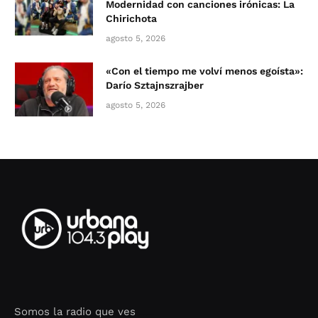
Modernidad con canciones irónicas: La
Chirichota
agosto 5, 2026
«Con el tiempo me volví menos egoísta»:
Darío Sztajnszrajber
agosto 5, 2026
Somos la radio que ves
Seo Google Maps
COFIPOT.COM