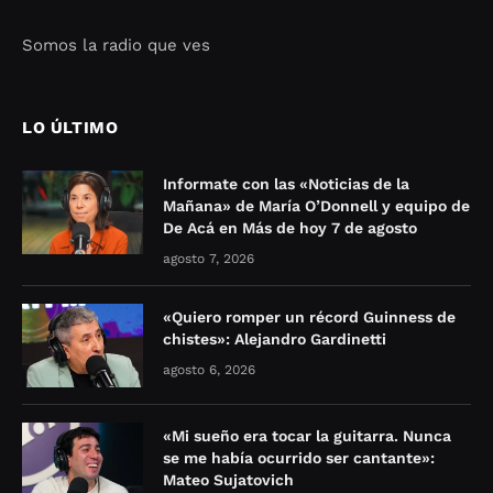
Somos la radio que ves
Seo Google Maps
COFIPOT.COM
LO ÚLTIMO
Informate con las «Noticias de la
Mañana» de María O’Donnell y equipo de
De Acá en Más de hoy 7 de agosto
agosto 7, 2026
«Quiero romper un récord Guinness de
chistes»: Alejandro Gardinetti
agosto 6, 2026
«Mi sueño era tocar la guitarra. Nunca
se me había ocurrido ser cantante»:
Mateo Sujatovich