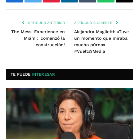
Facebook
Twitter
Pinterest
LinkedIn
Tumblr
WhatsApp
Email
ARTÍCULO ANTERIOR
ARTÍCULO SIGUIENTE
The Messi Experience en
Alejandra Maglietti: «Tuve
Miami: ¡comenzó la
un momento que miraba
construcción!
mucho p0rno»
#VueltaYMedia
TE PUEDE
INTERESAR