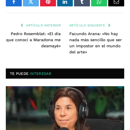
Facebook
Twitter
Pinterest
LinkedIn
Tumblr
WhatsApp
Email
ARTÍCULO ANTERIOR
ARTÍCULO SIGUIENTE
Pedro Rosemblat: «El día
Facundo Arana: «No hay
que conocí a Maradona me
nada más sencillo que ser
desmayé»
un impostor en el mundo
del arte»
TE PUEDE
INTERESAR