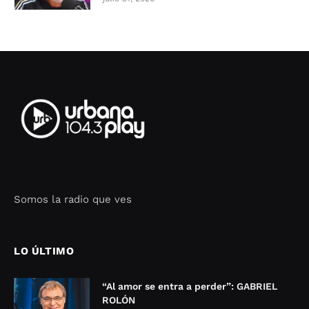
Somos la radio que ves
Seo Google Maps
COFIPOT.COM
LO ÚLTIMO
“Al amor se entra a perder”: GABRIEL
ROLÓN