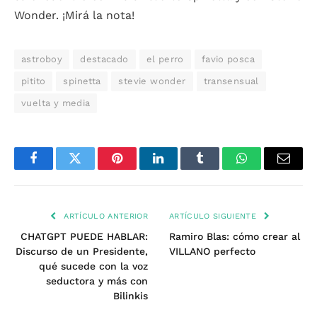
Wonder. ¡Mirá la nota!
astroboy
destacado
el perro
favio posca
pitito
spinetta
stevie wonder
transensual
vuelta y media
Facebook
Twitter
Pinterest
LinkedIn
Tumblr
WhatsApp
Email
ARTÍCULO ANTERIOR
ARTÍCULO SIGUIENTE
CHATGPT PUEDE HABLAR:
Ramiro Blas: cómo crear al
Discurso de un Presidente,
VILLANO perfecto
qué sucede con la voz
seductora y más con
Bilinkis