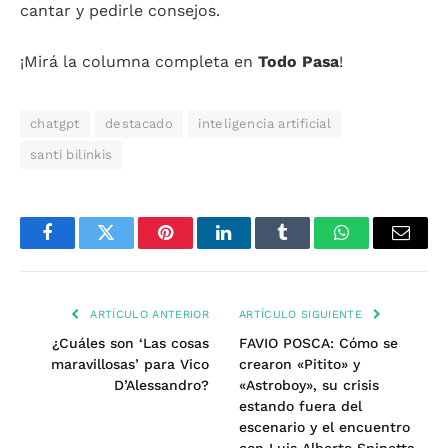
cantar y pedirle consejos.
¡Mirá la columna completa en
Todo Pasa
!
chatgpt
destacado
inteligencia artificial
santi bilinkis
Facebook
Twitter
Pinterest
LinkedIn
Tumblr
WhatsApp
Email
ARTÍCULO ANTERIOR
ARTÍCULO SIGUIENTE
¿Cuáles son ‘Las cosas
FAVIO POSCA: Cómo se
maravillosas’ para Vico
crearon «Pitito» y
D’Alessandro?
«Astroboy», su crisis
estando fuera del
escenario y el encuentro