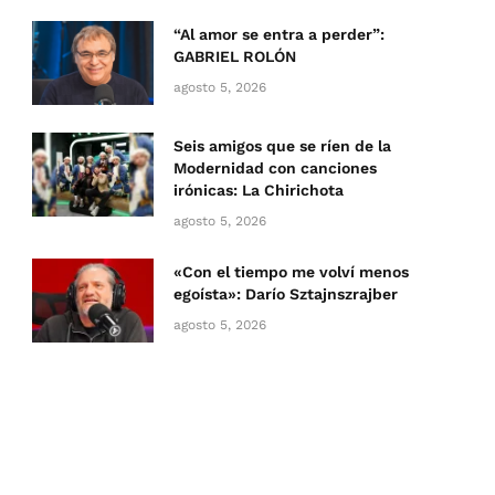
“Al amor se entra a perder”:
GABRIEL ROLÓN
agosto 5, 2026
Seis amigos que se ríen de la
Modernidad con canciones
irónicas: La Chirichota
agosto 5, 2026
«Con el tiempo me volví menos
egoísta»: Darío Sztajnszrajber
agosto 5, 2026