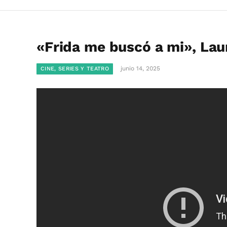
«Frida me buscó a mi», Lau
junio 14, 2025
CINE, SERIES Y TEATRO