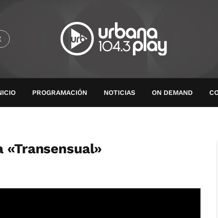
E
NICIO
PROGRAMACIÓN
NOTICIAS
ON DEMAND
C
a «Transensual»