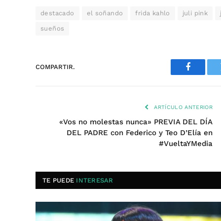
destacado
el soñando
frida kahlo
juli pink
sueños
COMPARTIR.
Faceboo
ARTÍCULO ANTERIOR
«Vos no molestas nunca» PREVIA DEL DÍA
DEL PADRE con Federico y Teo D’Elía en
#VueltaYMedia
TE PUEDE
INTERESAR