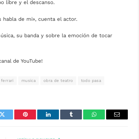
o libre y el descanso.
habla de mi», cuenta el actor.
sica, su banda y sobre la emoción de tocar
anal de YouTube!
 ferrari
musica
obra de teatro
todo pasa
k
Twitter
Pinterest
LinkedIn
Tumblr
WhatsApp
Email