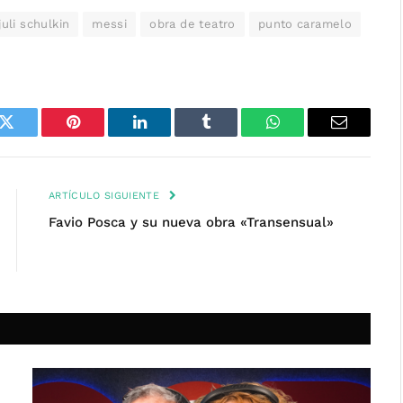
juli schulkin
messi
obra de teatro
punto caramelo
k
Twitter
Pinterest
LinkedIn
Tumblr
WhatsApp
Email
ARTÍCULO SIGUIENTE
Favio Posca y su nueva obra «Transensual»