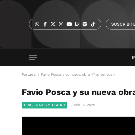
SUSCRIBIT
I
|
Portada
Favio Posca y su nueva obra «Transensual»
Favio Posca y su nueva obr
junio 16, 2025
CINE, SERIES Y TEATRO