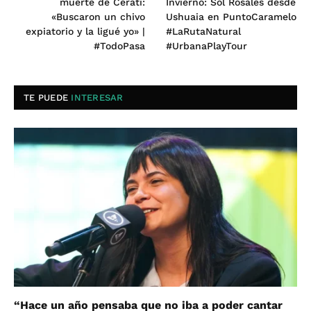
muerte de Cerati:
Invierno: Sol Rosales desde
«Buscaron un chivo
Ushuaia en PuntoCaramelo
expiatorio y la ligué yo» |
#LaRutaNatural
#TodoPasa
#UrbanaPlayTour
TE PUEDE
INTERESAR
“Hace un año pensaba que no iba a poder cantar