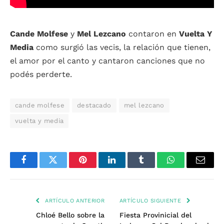
Cande Molfese
y
Mel Lezcano
contaron en
Vuelta Y
Media
como surgió las vecis, la relación que tienen,
el amor por el canto y cantaron canciones que no
podés perderte.
cande molfese
destacado
mel lezcano
vuelta y media
Facebook
Twitter
Pinterest
LinkedIn
Tumblr
WhatsApp
Email
ARTÍCULO ANTERIOR
ARTÍCULO SIGUIENTE
Chloé Bello sobre la
Fiesta Provinicial del