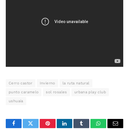
Cerro castor
Invierno
la ruta natural
punto caramelo
sol rosales
urbana play club
ushuaia
Facebook
Twitter
Pinterest
LinkedIn
Tumblr
WhatsApp
Email