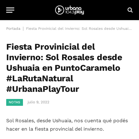
|
Portada
Fiesta Provinicial del Invierno: Sol Rosales desde Ushuaia en PuntoCaramelo #LaRutaNatural #UrbanaPlayTour
Fiesta Provinicial del
Invierno: Sol Rosales desde
Ushuaia en PuntoCaramelo
#LaRutaNatural
#UrbanaPlayTour
julio 9, 2022
NOTAS
Sol Rosales, desde Ushuaia, nos cuenta qué podés
hacer en la fiesta provincial del invierno.