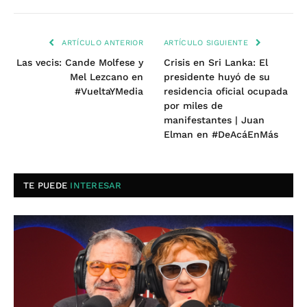
ARTÍCULO ANTERIOR
ARTÍCULO SIGUIENTE
Las vecis: Cande Molfese y
Crisis en Sri Lanka: El
Mel Lezcano en
presidente huyó de su
#VueltaYMedia
residencia oficial ocupada
por miles de
manifestantes | Juan
Elman en #DeAcáEnMás
TE PUEDE
INTERESAR