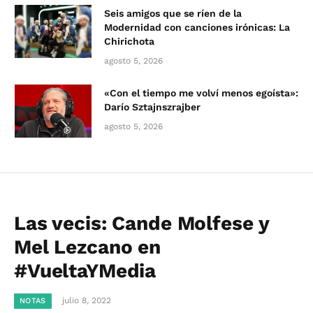
Seis amigos que se ríen de la
Modernidad con canciones irónicas: La
Chirichota
agosto 5, 2026
«Con el tiempo me volví menos egoísta»:
Darío Sztajnszrajber
agosto 5, 2026
Las vecis: Cande Molfese y
Mel Lezcano en
#VueltaYMedia
julio 8, 2022
NOTAS