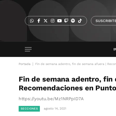
SUSCRIBIT
I
|
Portada
Fin de semana adentro, fin de semana afuera | Rec
Fin de semana adentro, fin
Recomendaciones en Punto
https://youtu.be/Mz1NRPpID7A
agosto 14, 2021
SECCIONES