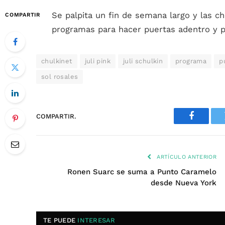
Se palpita un fin de semana largo y las 
COMPARTIR
programas para hacer puertas adentro y p
chulkinet
juli pink
juli schulkin
programa
p
sol rosales
COMPARTIR.
Faceboo
ARTÍCULO ANTERIOR
Ronen Suarc se suma a Punto Caramelo
desde Nueva York
TE PUEDE
INTERESAR