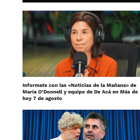
Informate con las «Noticias de la Mañana» de
María O’Donnell y equipo de De Acá en Más de
hoy 7 de agosto