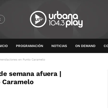
E
NICIO
PROGRAMACIÓN
NOTICIAS
ON DEMAND
C
omendaciones en Punto Caramelo
 de semana afuera |
 Caramelo