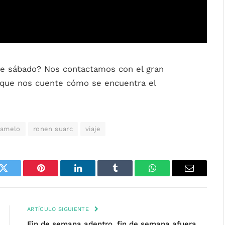
e sábado? Nos contactamos con el gran
que nos cuente cómo se encuentra el
ramelo
ronen suarc
viaje
k
Twitter
Pinterest
LinkedIn
Tumblr
WhatsApp
Email
ARTÍCULO SIGUIENTE
Fin de semana adentro, fin de semana afuera