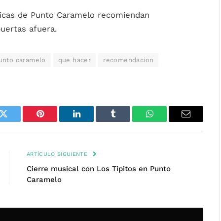
chicas de Punto Caramelo recomiendan
uertas afuera.
unto caramelo
que hacer
recomendacion
k
Twitter
Pinterest
LinkedIn
Tumblr
WhatsApp
Email
ARTÍCULO SIGUIENTE
Cierre musical con Los Tipitos en Punto
Caramelo