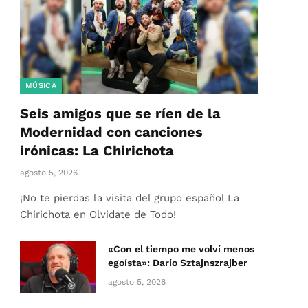
MÚSICA
Seis amigos que se ríen de la
Modernidad con canciones
irónicas: La Chirichota
agosto 5, 2026
¡No te pierdas la visita del grupo español La
Chirichota en Olvidate de Todo!
«Con el tiempo me volví menos
egoísta»: Darío Sztajnszrajber
agosto 5, 2026