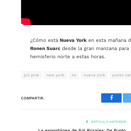
¿Cómo está
Nueva York
en esta mañana d
Ronen Suarc
desde la gran manzana para 
hemisferio norte a estas horas.
juli pink
new york
nu
nueva york
punto ca
COMPARTIR.
Faceboo
ARTÍCULO ANTERIOR
La espontánea de Sol Rosales: De Punto