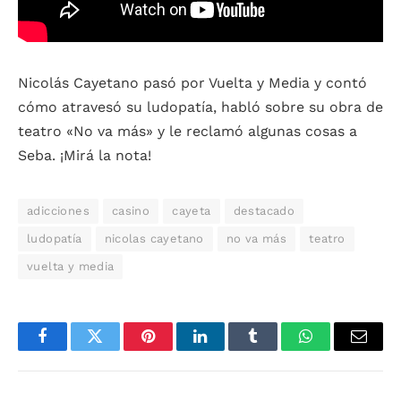
Nicolás Cayetano pasó por Vuelta y Media y contó
cómo atravesó su ludopatía, habló sobre su obra de
teatro «No va más» y le reclamó algunas cosas a
Seba. ¡Mirá la nota!
adicciones
casino
cayeta
destacado
ludopatía
nicolas cayetano
no va más
teatro
vuelta y media
Facebook
Twitter
Pinterest
LinkedIn
Tumblr
WhatsApp
Email