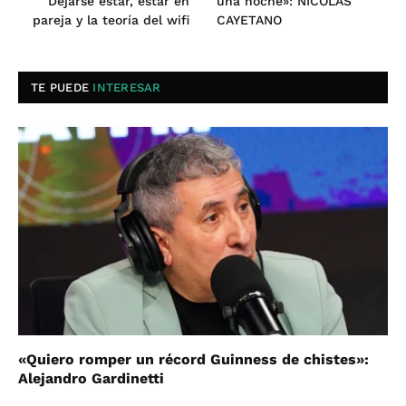
Dejarse estar, estar en
una noche»: NICOLÁS
pareja y la teoría del wifi
CAYETANO
TE PUEDE
INTERESAR
«Quiero romper un récord Guinness de chistes»:
Alejandro Gardinetti