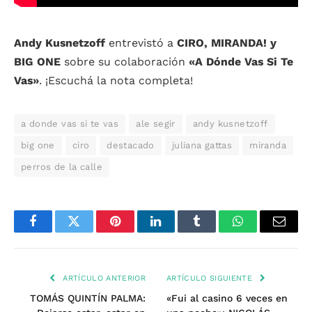
Andy Kusnetzoff
entrevistó a
CIRO, MIRANDA! y
BIG ONE
sobre su colaboración
«A Dónde Vas Si Te
Vas»
. ¡Escuchá la nota completa!
a donde vas si te vas
ale segir
andy kusnetzoff
big one
ciro
destacado
juliana gattas
miranda
perros de la calle
Facebook
Twitter
Pinterest
LinkedIn
Tumblr
WhatsApp
Email
ARTÍCULO ANTERIOR
ARTÍCULO SIGUIENTE
TOMÁS QUINTÍN PALMA:
«Fui al casino 6 veces en