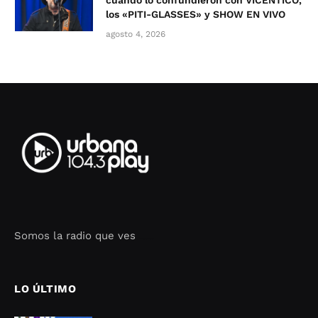
cuando lo confundieron con VICENTICO,
los «PITI-GLASSES» y SHOW EN VIVO
agosto 4, 2026
Somos la radio que ves
Seo Google Maps
COFIPOT.COM
LO ÚLTIMO