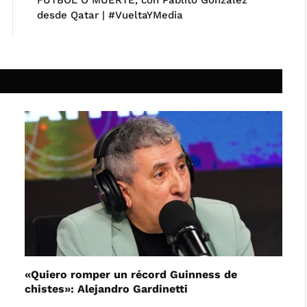
FÚTBOL O MUERTE, con Pablito González
desde Qatar | #VueltaYMedia
«Quiero romper un récord Guinness de
chistes»: Alejandro Gardinetti