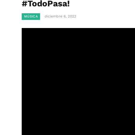
#TodoPasa!
diciembre 6, 2022
MÚSICA