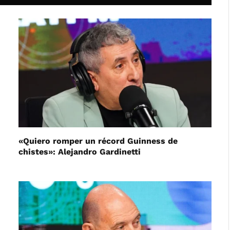
«Quiero romper un récord Guinness de
chistes»: Alejandro Gardinetti