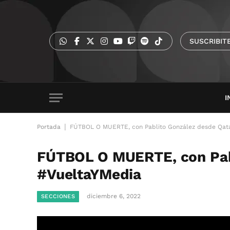
SUSCRIBIT
I
|
Portada
FÚTBOL O MUERTE, con Pablito González desde Qata
FÚTBOL O MUERTE, con Pabl
#VueltaYMedia
diciembre 6, 2022
SECCIONES