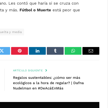
ano. Les contó que haría si se cruza con
sta y más.
Fútbol o Muerte
está peor que
uelta y media
k
Twitter
Pinterest
LinkedIn
Tumblr
WhatsApp
Email
ARTÍCULO SIGUIENTE
Regalos sustentables: ¿cómo ser más
ecológicos a la hora de regalar? | Dafna
Nudelman en #DeAcáEnMás