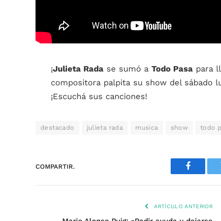
¡
Julieta Rada
se sumó a
Todo Pasa
para l
compositora palpita su show del sábado l
¡Escuchá sus canciones!
destacado
julieta rada
musica
show
todo 
COMPARTIR.
Faceboo
ARTÍCULO ANTERIOR