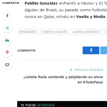
Pablito González
enfrentó a Héctor y El T
COMPARTIR
alguien de Brasil, su pasado como futboli
nunca en Qatar, miralo en
Vuelta y Media
.
destacado
futbol o muerte
pablito gonzález
v
COMPARTIR.
Faceboo
ARTÍCULO ANTERIOR
¡Julieta Rada cantando y palpitando su show
en #TodoPasa!
TE PUEDE
INTERESAR