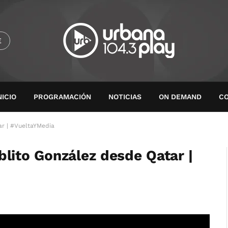
E
NICIO
PROGRAMACIÓN
NOTICIAS
ON DEMAND
C
r | #VueltaYMedia
ito González desde Qatar |