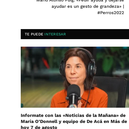
Mario Alonso Puig: «Pedir ayuda y dejarse
ayudar es un gesto de grandeza» |
#Perros2022
TE PUEDE
INTERESAR
Informate con las «Noticias de la Mañana» de
María O’Donnell y equipo de De Acá en Más de
hoy 7 de agosto