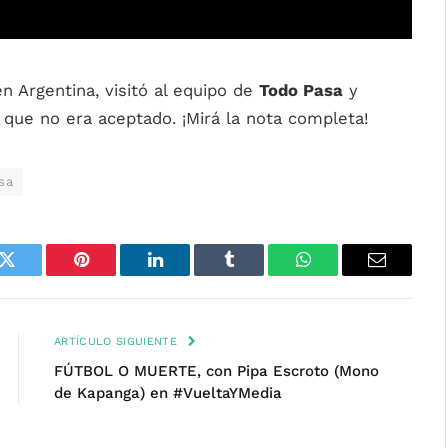
en Argentina, visitó al equipo de
Todo Pasa
y
que no era aceptado. ¡Mirá la nota completa!
sa
k
Twitter
Pinterest
LinkedIn
Tumblr
WhatsApp
Email
ARTÍCULO SIGUIENTE
FÚTBOL O MUERTE, con Pipa Escroto (Mono
de Kapanga) en #VueltaYMedia