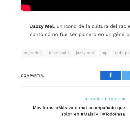
Jazzy Mel
, un ícono de la cultura del rap 
contó cómo fue ser pionero en un género 
argentina
destacado
jazzy mel
rap
todo pa
COMPARTIR.
Faceboo
ARTÍCULO ANTERIOR
Movileros: «Más vale mal acompañado que
solo» en #MaiaTv | #TodoPasa