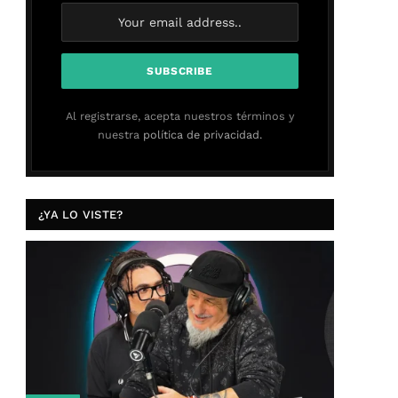
Al registrarse, acepta nuestros términos y
nuestra
política de privacidad.
¿YA LO VISTE?