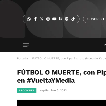
SUSCRIBIT
I
|
Portada
FÚTBOL O MUERTE, con Pipa Escroto (Mono de Kapa
FÚTBOL O MUERTE, con Pip
en #VueltaYMedia
septiembre 5, 2022
SECCIONES