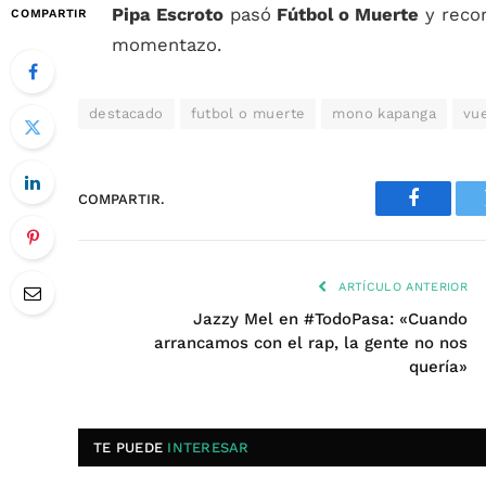
Pipa Escroto
pasó
Fútbol o Muerte
y recor
COMPARTIR
momentazo.
destacado
futbol o muerte
mono kapanga
vue
COMPARTIR.
Faceboo
ARTÍCULO ANTERIOR
Jazzy Mel en #TodoPasa: «Cuando
arrancamos con el rap, la gente no nos
quería»
TE PUEDE
INTERESAR