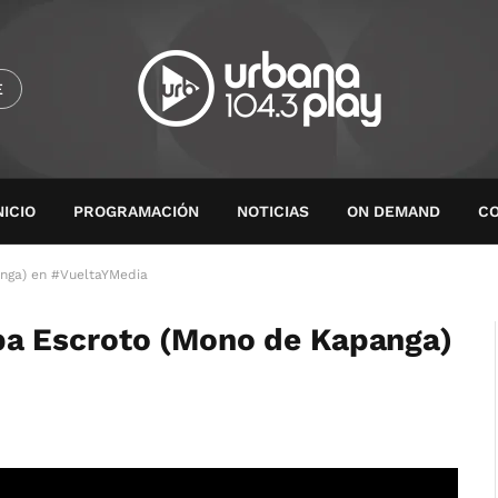
E
NICIO
PROGRAMACIÓN
NOTICIAS
ON DEMAND
C
nga) en #VueltaYMedia
a Escroto (Mono de Kapanga)