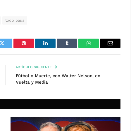
todo pasa
k
Twitter
Pinterest
LinkedIn
Tumblr
WhatsApp
Email
ARTÍCULO SIGUIENTE
Fútbol o Muerte, con Walter Nelson, en
Vuelta y Media