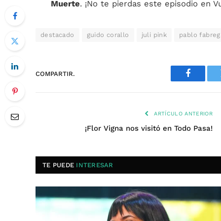
Muerte
. ¡No te pierdas este episodio en V
destacado
guido corallo
juli pink
pablo fabreg
COMPARTIR.
Faceboo
ARTÍCULO ANTERIOR
¡Flor Vigna nos visitó en Todo Pasa!
TE PUEDE
INTERESAR