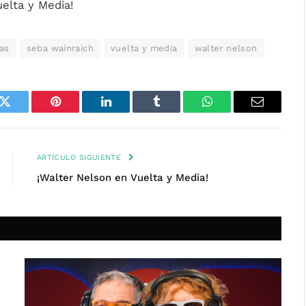
uelta y Media!
as
seba wainraich
vuelta y media
walter nelson
k
Twitter
Pinterest
LinkedIn
Tumblr
WhatsApp
Email
ARTÍCULO SIGUIENTE
¡Walter Nelson en Vuelta y Media!