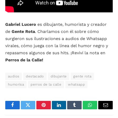
Gabriel Lucero
es dibujante, humorista y creador
de
Gente Rota
. Charlamos con él sobre cómo
surgieron sus ilustraciones a audios de Whatsapp
virales, cómo juega con la línea del humor negro y
repasamos algunos de sus hits. ¡Reviví la nota en
Perros de la Calle!
audios
destacado
dibujante
gente rota
humorisa
perros de la calle
whatsapp
Facebook
Twitter
Pinterest
LinkedIn
Tumblr
WhatsApp
Email