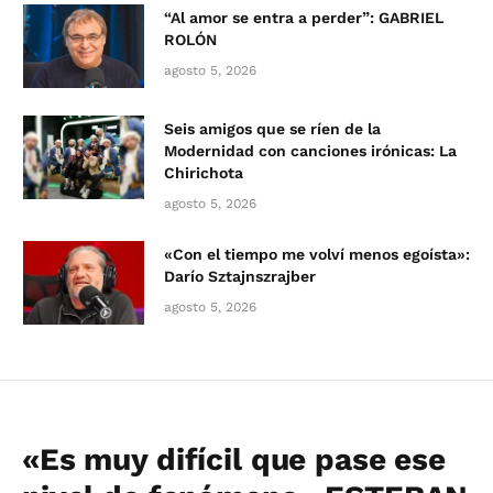
“Al amor se entra a perder”: GABRIEL
ROLÓN
agosto 5, 2026
Seis amigos que se ríen de la
Modernidad con canciones irónicas: La
Chirichota
agosto 5, 2026
«Con el tiempo me volví menos egoísta»:
Darío Sztajnszrajber
agosto 5, 2026
«Es muy difícil que pase ese