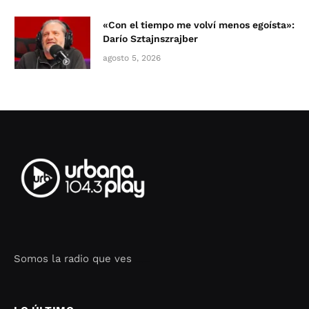
«Con el tiempo me volví menos egoísta»:
Darío Sztajnszrajber
agosto 5, 2026
Somos la radio que ves
Seo Google Maps
COFIPOT.COM