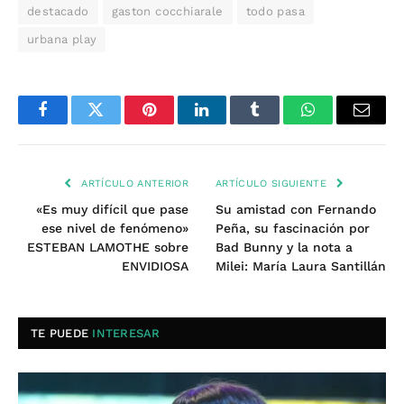
destacado
gaston cocchiarale
todo pasa
urbana play
Facebook
Twitter
Pinterest
LinkedIn
Tumblr
WhatsApp
Email
ARTÍCULO ANTERIOR
ARTÍCULO SIGUIENTE
«Es muy difícil que pase
Su amistad con Fernando
ese nivel de fenómeno»
Peña, su fascinación por
ESTEBAN LAMOTHE sobre
Bad Bunny y la nota a
ENVIDIOSA
Milei: María Laura Santillán
TE PUEDE
INTERESAR