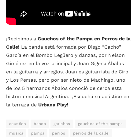
¡Recibimos a
Gauchos of the Pampa en Perros de la
Calle!
La banda está formada por Diego “Cacho”
García en el Bombo Legüero y danzas, por Nelson
Giménez en la voz principal y Juan Gigena Ábalos
en la guitarra y arreglos. Juan es guitarrista de Ciro
y Los Persas, pero por ser nieto de Machingo, uno
de los 5 hermanos Ábalos conoció de cerca esta
historia musical Argentina. ¡Escuchá su acústico en
la terraza de
Urbana Play!
acustico
banda
gauchos
gauchos of the pampa
musica
pampa
perros
perros de la calle