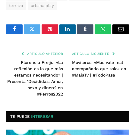
terraza
urbana play
Facebook
Twitter
Pinterest
LinkedIn
Tumblr
WhatsApp
Email
ARTÍCULO ANTERIOR
ARTÍCULO SIGUIENTE
Florencia Freijo: «La
Movileros: «Más vale mal
reflexión es lo que más
acompañado que solo» en
estamos necesitando» |
#MaiaTv | #TodoPasa
Presenta ‘Decididas: Amor,
sexo y dinero’ en
#Perros2022
TE PUEDE
INTERESAR