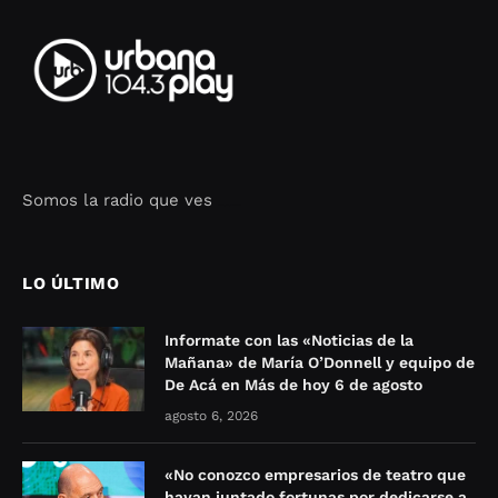
Somos la radio que ves
Seo Google Maps
COFIPOT.COM
LO ÚLTIMO
Informate con las «Noticias de la
Mañana» de María O’Donnell y equipo de
De Acá en Más de hoy 6 de agosto
agosto 6, 2026
«No conozco empresarios de teatro que
hayan juntado fortunas por dedicarse a