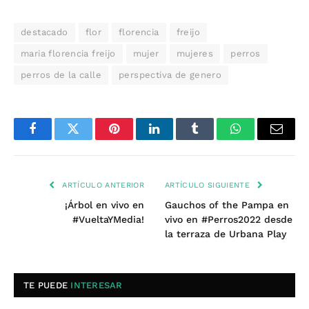
destacado
flor
florencia
freijo
maria florencia freijo
mujer
mujeres
perros
perros de la calle
perspectiva de genero
Facebook
Twitter
Pinterest
LinkedIn
Tumblr
WhatsApp
Email
ARTÍCULO ANTERIOR
ARTÍCULO SIGUIENTE
¡Árbol en vivo en
Gauchos of the Pampa en
#VueltaYMedia!
vivo en #Perros2022 desde
la terraza de Urbana Play
TE PUEDE
INTERESAR