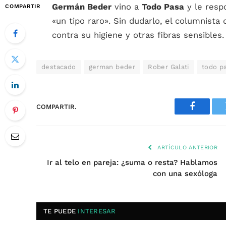
Germán Beder
vino a
Todo Pasa
y le respo
COMPARTIR
«un tipo raro». Sin dudarlo, el columnista 
contra su higiene y otras fibras sensibles.
destacado
german beder
Rober Galati
todo p
COMPARTIR.
Faceboo
ARTÍCULO ANTERIOR
Ir al telo en pareja: ¿suma o resta? Hablamos
con una sexóloga
TE PUEDE
INTERESAR