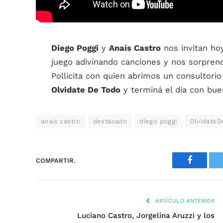
Diego Poggi
y
Anaís Castro
nos invitan ho
juego adivinando canciones y nos sorprend
Pollicita con quien abrimos un consultorio
Olvidate De Todo
y terminá el día con bue
anais castro
destacado
diego poggi
OlvidateD
COMPARTIR.
Faceboo
ARTÍCULO ANTERIOR
Luciano Castro, Jorgelina Aruzzi y los