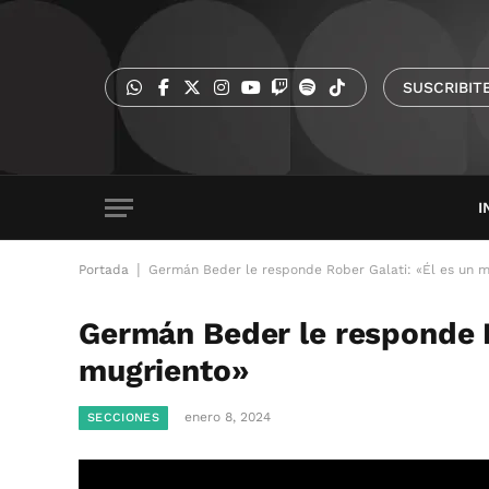
SUSCRIBIT
I
|
Portada
Germán Beder le responde Rober Galati: «Él es un m
Germán Beder le responde R
mugriento»
enero 8, 2024
SECCIONES