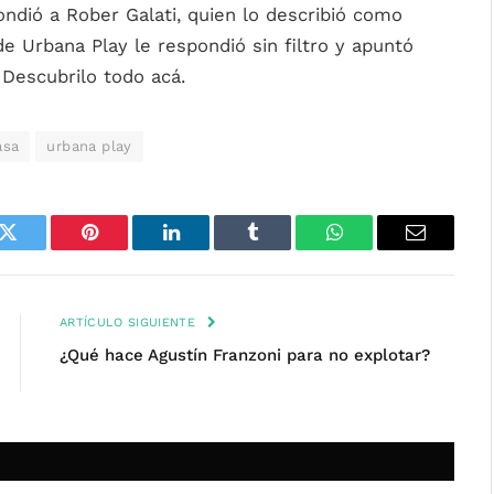
ndió a Rober Galati, quien lo describió como
de Urbana Play le respondió sin filtro y apuntó
 Descubrilo todo acá.
asa
urbana play
k
Twitter
Pinterest
LinkedIn
Tumblr
WhatsApp
Email
ARTÍCULO SIGUIENTE
¿Qué hace Agustín Franzoni para no explotar?