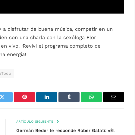
y a disfrutar de buena música, competir en un
en con una charla con la sexóloga Flor
 en vivo. ¡Reviví el programa completo de
na energía!
eTodo
k
Twitter
Pinterest
LinkedIn
Tumblr
WhatsApp
Email
ARTÍCULO SIGUIENTE
Germán Beder le responde Rober Galati: «Él