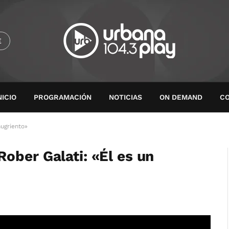
E
NICIO
PROGRAMACIÓN
NOTICIAS
ON DEMAND
C
ugriento»
ober Galati: «Él es un