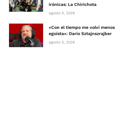
irónicas: La Chirichota
agosto 5, 2026
«Con el tiempo me volví menos
egoísta»: Darío Sztajnszrajber
agosto 5, 2026