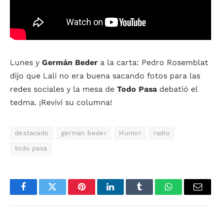
Lunes y
Germán Beder
a la carta: Pedro Rosemblat
dijo que Lali no era buena sacando fotos para las
redes sociales y la mesa de
Todo Pasa
debatió el
tedma. ¡Reviví su columna!
destacado
german beder
Humor
radio
todo pasa
Facebook
Twitter
Pinterest
LinkedIn
Tumblr
WhatsApp
Email