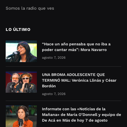
Somos la radio que ves
Seo Google Maps
COFIPOT.COM
LO ÚLTIMO
“Hace un año pensaba que no iba a
poder cantar más”: Mora Navarro
agosto 7, 2026
UNA BROMA ADOLESCENTE QUE
TERMINÓ MAL: Verónica Llinás y César
Bordón
agosto 7, 2026
Informate con las «Noticias de la
Mañana» de María O’Donnell y equipo de
De Acá en Más de hoy 7 de agosto