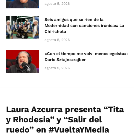
agosto 5, 2026
Seis amigos que se ríen de la
Modernidad con canciones irónicas: La
Chirichota
agosto 5, 2026
«Con el tiempo me volví menos egoísta»:
Darío Sztajnszrajber
agosto 5, 2026
Laura Azcurra presenta “Tita
y Rhodesia” y “Salir del
ruedo” en #VueltaYMedia