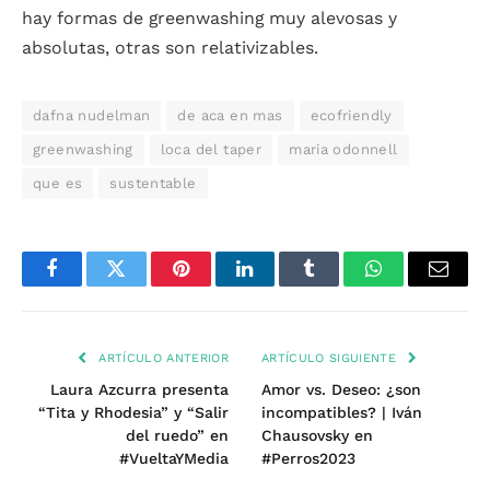
hay formas de greenwashing muy alevosas y
absolutas, otras son relativizables.
dafna nudelman
de aca en mas
ecofriendly
greenwashing
loca del taper
maria odonnell
que es
sustentable
Facebook
Twitter
Pinterest
LinkedIn
Tumblr
WhatsApp
Email
ARTÍCULO ANTERIOR
ARTÍCULO SIGUIENTE
Laura Azcurra presenta
Amor vs. Deseo: ¿son
“Tita y Rhodesia” y “Salir
incompatibles? | Iván
del ruedo” en
Chausovsky en
#VueltaYMedia
#Perros2023