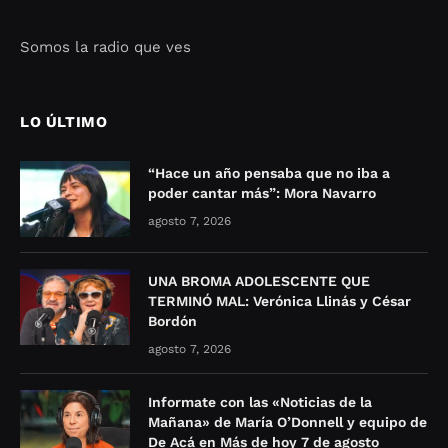
Somos la radio que ves
Seo Google Maps
COFIPOT.COM
LO ÚLTIMO
“Hace un año pensaba que no iba a
poder cantar más”: Mora Navarro
agosto 7, 2026
UNA BROMA ADOLESCENTE QUE
TERMINÓ MAL: Verónica Llinás y César
Bordón
agosto 7, 2026
Informate con las «Noticias de la
Mañana» de María O’Donnell y equipo de
De Acá en Más de hoy 7 de agosto