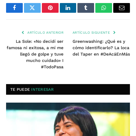
Facebook
Twitter
Pinterest
LinkedIn
Tumblr
WhatsApp
Email
ARTÍCULO ANTERIOR
ARTÍCULO SIGUIENTE
La Sole: «No decidí ser
Greenwashing: ¿Qué es y
famosa ni exitosa, a mí me
cómo identificarlo? La loca
llegó de golpe y tuve
del Taper en #DeAcáEnMás
mucho cuidado» I
#TodoPasa
TE PUEDE
INTERESAR