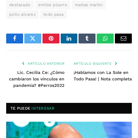
destacado
emilse pizarro
matias martin
pollo alvarez
todo pasa
Facebook
Twitter
Pinterest
LinkedIn
Tumblr
WhatsApp
Email
ARTÍCULO ANTERIOR
ARTÍCULO SIGUIENTE
Lic. Cecilia Ce: ¿Cómo
¡Hablamos con La Sole en
cambiaron los vínculos en
Todo Pasa! | Nota completa
pandemia? #Perros2022
TE PUEDE
INTERESAR