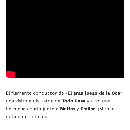
El flamante conductor de «
El gran juego de la Oca
»
nos visitó en la tarde de
Todo Pasa
y tuvo una
hermosa charla junto a
Matías
y
Emilse
. ¡Mirá la
nota completa acá!