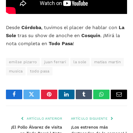
Desde
Córdoba
, tuvimos el placer de hablar con
La
Sole
tras su show de anoche en
Cosquín
. ¡Mirá la
nota completa en
Todo Pasa
!
emilse pizarro
juan ferrari
la sole
matias martin
musica
todo pasa
Facebook
Twitter
Pinterest
LinkedIn
Tumblr
WhatsApp
Email
ARTÍCULO ANTERIOR
ARTÍCULO SIGUIENTE
¡El Pollo Álvarez de visita
¡Los estrenos más