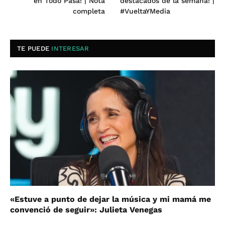
en Todo Pasa! | Nota
destacados de la semana! |
completa
#VueltaYMedia
TE PUEDE
INTERESAR
«Estuve a punto de dejar la música y mi mamá me
convenció de seguir»: Julieta Venegas