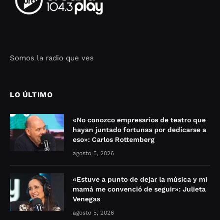
Somos la radio que ves
Seo Google Maps
COFIPOT.COM
LO ÚLTIMO
«No conozco empresarios de teatro que
hayan juntado fortunas por dedicarse a
eso»: Carlos Rottemberg
agosto 5, 2026
«Estuve a punto de dejar la música y mi
mamá me convenció de seguir»: Julieta
Venegas
agosto 5, 2026