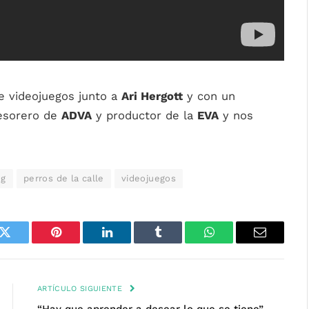
e videojuegos junto a
Ari Hergott
y con un
esorero de
ADVA
y productor de la
EVA
y nos
ng
perros de la calle
videojuegos
k
Twitter
Pinterest
LinkedIn
Tumblr
WhatsApp
Email
ARTÍCULO SIGUIENTE