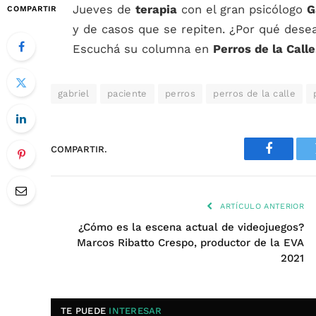
Jueves de
terapia
con el gran psicólogo
G
COMPARTIR
y de casos que se repiten. ¿Por qué des
Escuchá su columna en
Perros de la Calle
gabriel
paciente
perros
perros de la calle
COMPARTIR.
Faceboo
ARTÍCULO ANTERIOR
¿Cómo es la escena actual de videojuegos?
Marcos Ribatto Crespo, productor de la EVA
2021
TE PUEDE
INTERESAR