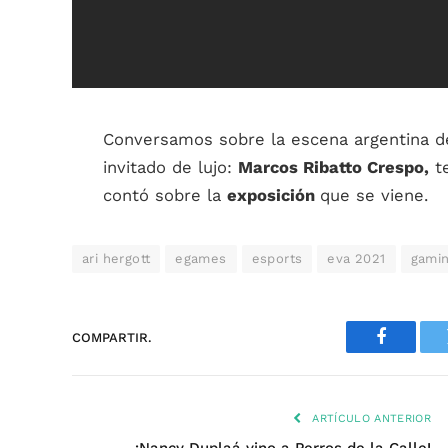
Conversamos sobre la escena argentina d
invitado de lujo:
Marcos Ribatto Crespo,
t
contó sobre la
exposición
que se viene.
ari hergott
egames
esports
eva 2021
gami
COMPARTIR.
Faceboo
ARTÍCULO ANTERIOR