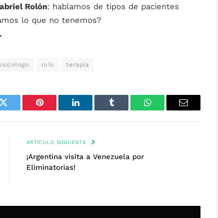
abriel Rolón
: hablamos de tipos de pacientes
eamos lo que no tenemos?
.
psicologo
rolo
terapia
k
Twitter
Pinterest
LinkedIn
Tumblr
WhatsApp
Email
ARTÍCULO SIGUIENTE
¡Argentina visita a Venezuela por
Eliminatorias!