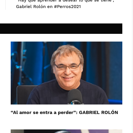
“Hay que aprender a desear lo que se tiene”,
Gabriel Rolón en #Perros2021
“Al amor se entra a perder”: GABRIEL ROLÓN