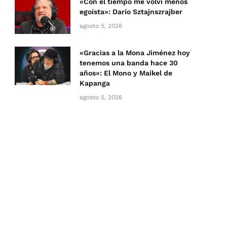
«Con el tiempo me volví menos
egoísta»: Darío Sztajnszrajber
agosto 5, 2026
«Gracias a la Mona Jiménez hoy
tenemos una banda hace 30
años»: El Mono y Maikel de
Kapanga
agosto 5, 2026