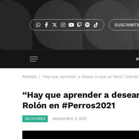
SUSCRIBIT
I
|
Portada
“Hay que aprender a desear lo que se tiene”, Gabrie
“Hay que aprender a desear 
Rolón en #Perros2021
septiembre 3, 2021
SECCIONES