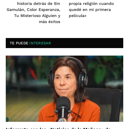
historia detrás de Sin
propia religión cuando
Gamulán, Color Esperanza,
quedé en mi primera
Tu Misterioso Alguien y
película»
más éxitos
TE PUEDE
INTERESAR