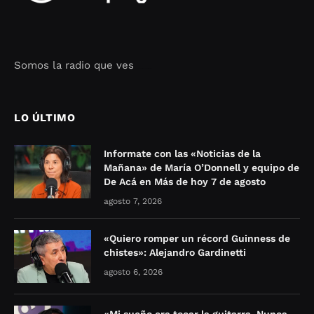
Somos la radio que ves
Seo Google Maps
COFIPOT.COM
LO ÚLTIMO
Informate con las «Noticias de la
Mañana» de María O’Donnell y equipo de
De Acá en Más de hoy 7 de agosto
agosto 7, 2026
«Quiero romper un récord Guinness de
chistes»: Alejandro Gardinetti
agosto 6, 2026
«Mi sueño era tocar la guitarra. Nunca