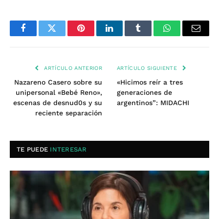
Facebook
Twitter
Pinterest
LinkedIn
Tumblr
WhatsApp
Email
ARTÍCULO ANTERIOR
ARTÍCULO SIGUIENTE
Nazareno Casero sobre su
«Hicimos reír a tres
unipersonal «Bebé Reno»,
generaciones de
escenas de desnud0s y su
argentinos”: MIDACHI
reciente separación
TE PUEDE
INTERESAR