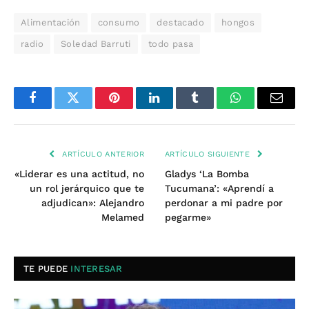
Alimentación
consumo
destacado
hongos
radio
Soledad Barruti
todo pasa
Facebook
Twitter
Pinterest
LinkedIn
Tumblr
WhatsApp
Email
ARTÍCULO ANTERIOR
ARTÍCULO SIGUIENTE
«Liderar es una actitud, no
Gladys ‘La Bomba
un rol jerárquico que te
Tucumana’: «Aprendí a
adjudican»: Alejandro
perdonar a mi padre por
Melamed
pegarme»
TE PUEDE
INTERESAR